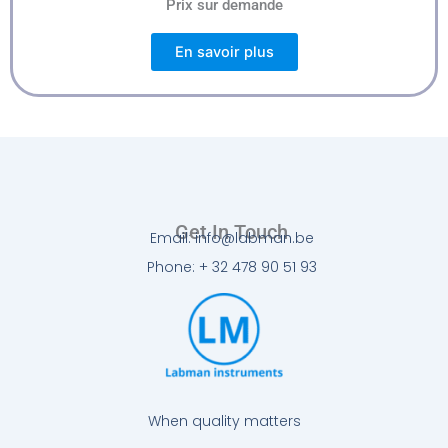
Prix sur demande
En savoir plus
Get In Touch
Email: info@labman.be
Phone: + 32 478 90 51 93
When quality matters