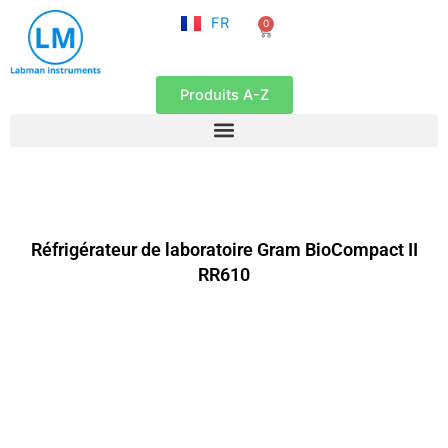
NL
Aller
FR
0
EN
Panier
au
contenu
Produits A-Z
Réfrigérateur de laboratoire Gram BioCompact II
RR610