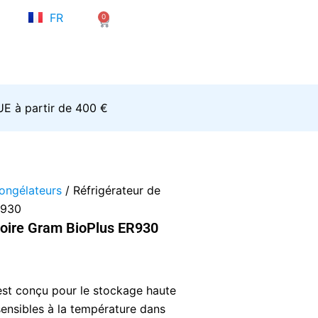
NL
FR
0
EN
Panier
’UE à partir de 400 €
congélateurs
/ Réfrigérateur de
R930
toire Gram BioPlus ER930
st conçu pour le stockage haute
ensibles à la température dans