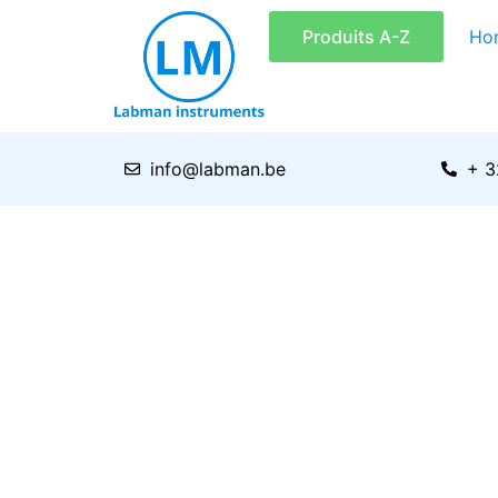
Aller
Produits A-Z
Ho
au
contenu
info@labman.be
+ 3