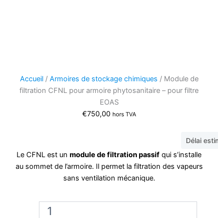
Accueil
/
Armoires de stockage chimiques
/ Module de
filtration CFNL pour armoire phytosanitaire – pour filtre
EOAS
€
750,00
hors TVA
Délai est
Le CFNL est un
module de filtration passif
qui s’installe
au sommet de l’armoire. Il permet la filtration des vapeurs
sans ventilation mécanique.
quantité
de