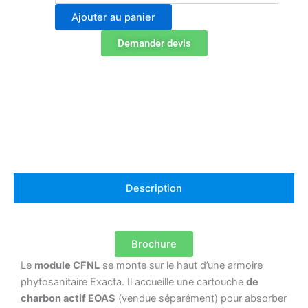
Module
Ajouter au panier
de
filtration
Demander devis
CFNL
pour
armoire
phytosanitaire
–
pour
filtre
EOAS
Description
Brochure
Le
module CFNL
se monte sur le haut d’une armoire
phytosanitaire Exacta. Il accueille une cartouche
de
charbon actif EOAS
(vendue séparément) pour absorber