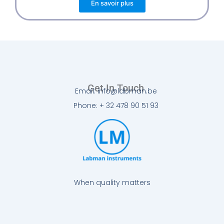
En savoir plus
Get In Touch
Email: info@labman.be
Phone: + 32 478 90 51 93
When quality matters