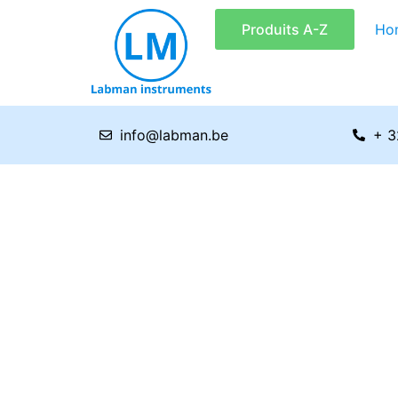
Aller
Produits A-Z
Ho
au
contenu
info@labman.be
+ 3