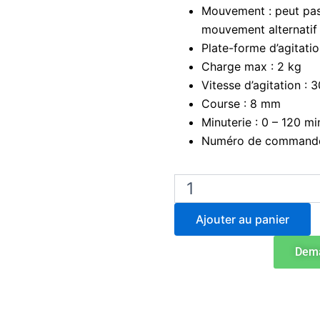
Mouvement : peut pas
mouvement alternatif 
Plate-forme d’agitat
Charge max : 2 kg
Vitesse d’agitation : 
Course : 8 mm
Minuterie : 0 – 120 mi
Numéro de commande
quantité
de
Edmund
Ajouter au panier
Buhler
Agitateur
Dema
à
double
action
KL
2