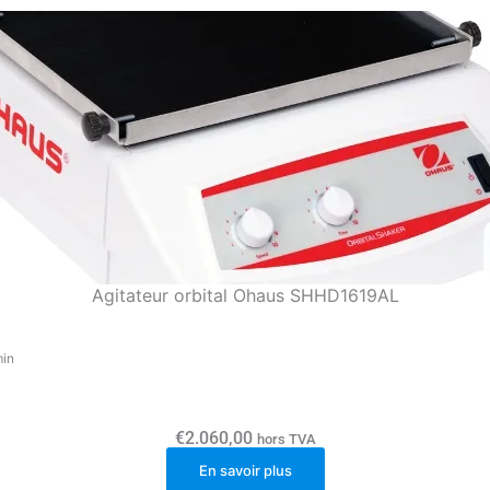
Agitateur orbital Ohaus SHHD1619AL
min
€
2.060,00
hors TVA
En savoir plus