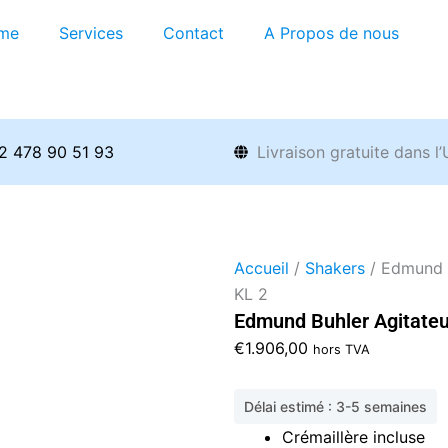
me
Services
Contact
A Propos de nous
2 478 90 51 93
Livraison gratuite dans l
Accueil
/
Shakers
/ Edmund B
KL 2
Edmund Buhler Agitateur
€
1.906,00
hors TVA
Délai estimé : 3-5 semaines
Crémaillère incluse