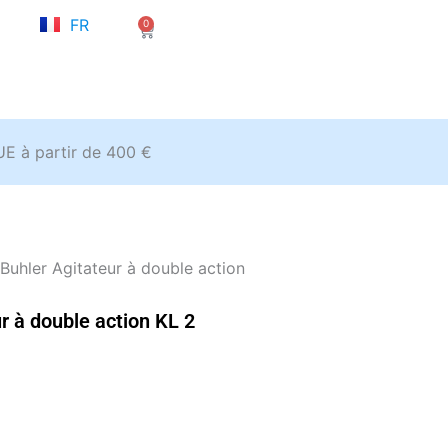
NL
FR
0
EN
Panier
’UE à partir de 400 €
uhler Agitateur à double action
 à double action KL 2