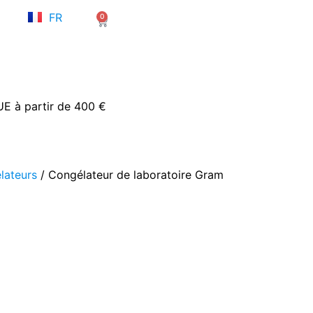
NL
FR
0
EN
Panier
’UE à partir de 400 €
lateurs
/ Congélateur de laboratoire Gram