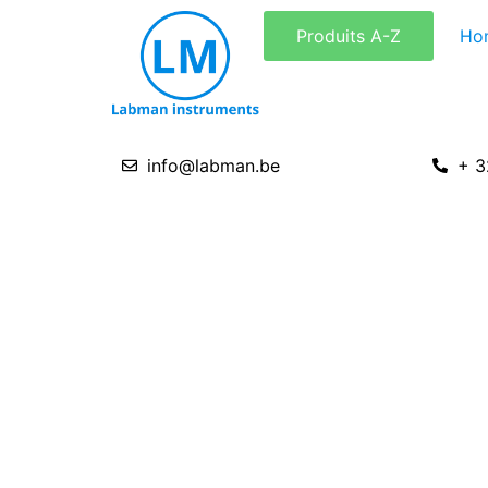
Aller
Produits A-Z
Ho
au
contenu
info@labman.be
+ 3