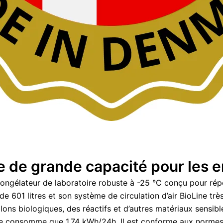
e de grande capacité pour les
ongélateur de laboratoire robuste à -25 °C conçu pour répo
e 601 litres et son système de circulation d’air BioLine trè
lons biologiques, des réactifs et d’autres matériaux sensib
 ne consomme que 1,74 kWh/24h. Il est conforme aux normes