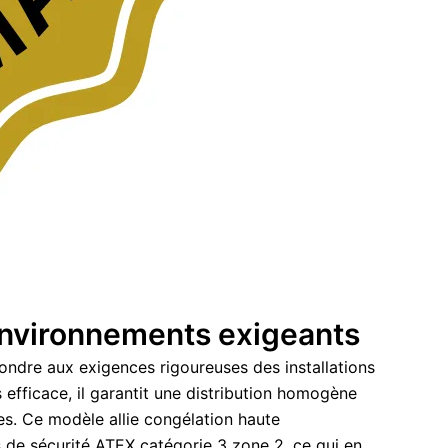
 environnements exigeants
ndre aux exigences rigoureuses des installations
s efficace, il garantit une distribution homogène
les. Ce modèle allie congélation haute
 de sécurité ATEX catégorie 3 zone 2, ce qui en