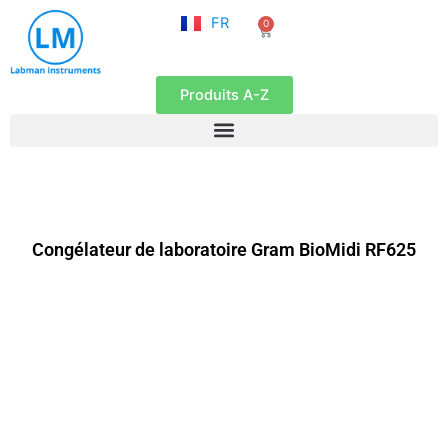
NL
Aller
FR
0
EN
Panier
au
contenu
Produits A-Z
Congélateur de laboratoire Gram BioMidi RF625