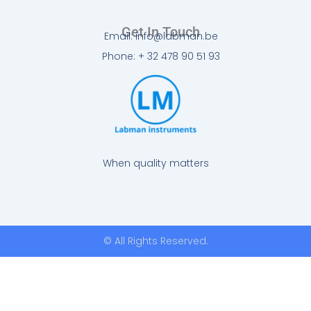
Get In Touch
Email: info@labman.be
Phone: + 32 478 90 51 93
When quality matters
© All Rights Reserved.