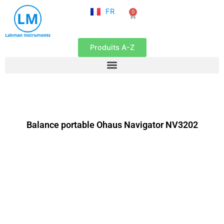
NL
Aller
FR
0
EN
Panier
au
contenu
Produits A-Z
Balance portable Ohaus Navigator NV3202