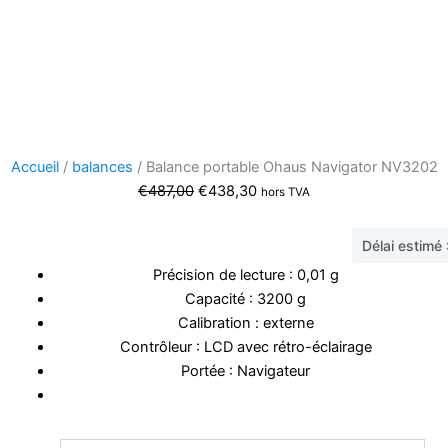
Accueil
/
balances
/ Balance portable Ohaus Navigator NV3202
Le
Le
€
487,00
€
438,30
hors TVA
prix
prix
initial
actuel
Délai estimé
était :
est :
Précision de lecture : 0,01 g
€487,00.
€438,30.
Capacité : 3200 g
Calibration : externe
Contrôleur : LCD avec rétro-éclairage
Portée : Navigateur
quantité