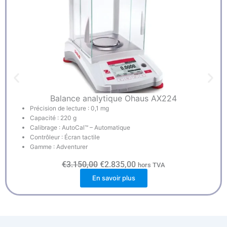
Balance analytique Ohaus AX224
Précision de lecture : 0,1 mg
Capacité : 220 g
Calibrage : AutoCal™ – Automatique
Contrôleur : Écran tactile
Gamme : Adventurer
L
L
€
3.150,00
€
2.835,00
hors TVA
e
e
En savoir plus
p
p
r
r
i
i
x
x
i
a
n
c