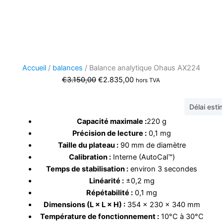
Accueil
/
balances
/ Balance analytique Ohaus AX224
Le
Le
€
3.150,00
€
2.835,00
hors TVA
prix
prix
initial
actuel
Délai est
était :
est :
Capacité maximale :
220 g
€3.150,00.
€2.835,00.
Précision de lecture :
0,1 mg
Taille du plateau :
90 mm de diamètre
Calibration :
Interne (AutoCal™)
Temps de stabilisation :
environ 3 secondes
Linéarité :
±0,2 mg
Répétabilité :
0,1 mg
Dimensions (L × L × H) :
354 × 230 × 340 mm
Température de fonctionnement :
10°C à 30°C