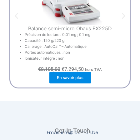
Balance semi-micro Ohaus EX225D
Précision de lecture : 0,01 mg ; 0,1 mg
Capacité : 120 g/220 g
Calibrage : AutoCal™ – Automatique
Portes automatiques : non
Ionisateur intégré : non
L
L
€
8.105,00
€
7.294,50
hors TVA
e
e
En savoir plus
p
p
r
r
i
i
x
x
i
a
n
c
i
t
t
u
i
e
a
l
l
e
Get In Touch
Email: info@labman.be
é
s
t
t