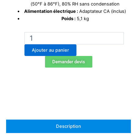
(50°F à 86°F), 80% RH sans condensation
Alimentation électrique :
Adaptateur CA (inclus)
Poids :
5,1 kg
quantité
de
Balance
Ajouter au panier
analytique
Ohaus
Demander devis
AX224
Description