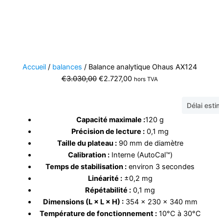
Accueil
/
balances
/ Balance analytique Ohaus AX124
Le
Le
€
3.030,00
€
2.727,00
hors TVA
prix
prix
initial
actuel
Délai est
était :
est :
Capacité maximale :
120 g
€3.030,00.
€2.727,00.
Précision de lecture :
0,1 mg
Taille du plateau :
90 mm de diamètre
Calibration :
Interne (AutoCal™)
Temps de stabilisation :
environ 3 secondes
Linéarité :
±0,2 mg
Répétabilité :
0,1 mg
Dimensions (L × L × H) :
354 × 230 × 340 mm
Température de fonctionnement :
10°C à 30°C