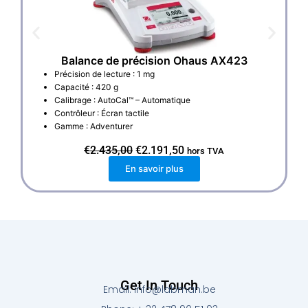
Balance de précision Ohaus AX423
Précision de lecture : 1 mg
Capacité : 420 g
Calibrage : AutoCal™ – Automatique
Contrôleur : Écran tactile
Gamme : Adventurer
L
L
€
2.435,00
€
2.191,50
hors TVA
e
e
En savoir plus
p
p
r
r
i
i
x
x
i
a
n
c
i
t
t
u
i
e
a
l
l
e
Get In Touch
Email: info@labman.be
é
s
t
t