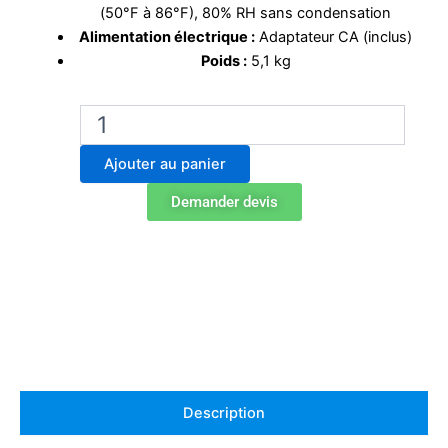
(50°F à 86°F), 80% RH sans condensation
Alimentation électrique :
Adaptateur CA (inclus)
Poids :
5,1 kg
quantité
de
Balance
Ajouter au panier
analytique
Ohaus
Demander devis
AX124
Description