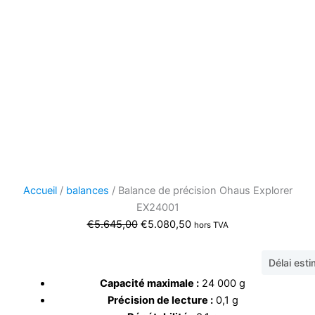
Accueil
/
balances
/ Balance de précision Ohaus Explorer
EX24001
Le
Le
€
5.645,00
€
5.080,50
hors TVA
prix
prix
initial
actuel
Délai est
était :
est :
Capacité maximale :
24 000 g
€5.645,00.
€5.080,50.
Précision de lecture :
0,1 g