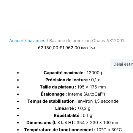
Accueil
/
balances
/ Balance de précision Ohaus AX12001
Le
Le
€
2.180,00
€
1.962,00
hors TVA
prix
prix
initial
actuel
Délai est
était :
est :
Capacité maximale :
12000
g
€2.180,00.
€1.962,00.
Précision de lecture :
0,1 g
Taille du plateau :
195 × 175 mm
Étalonnage :
Interne (AutoCal™)
Temps de stabilisation :
environ 1,5 seconde
Linéarité :
±0,2 g
Répétabilité :
0,1 g
Dimensions (L × L × H) :
354 × 230 × 100 mm
Température de fonctionnement :
10°C à 30°C