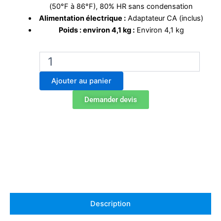
(50°F à 86°F), 80% HR sans condensation
Alimentation électrique :
Adaptateur CA (inclus)
Poids : environ 4,1 kg :
Environ 4,1 kg
quantité
de
Balance
Ajouter au panier
de
précision
Demander devis
Ohaus
AX12001
Description