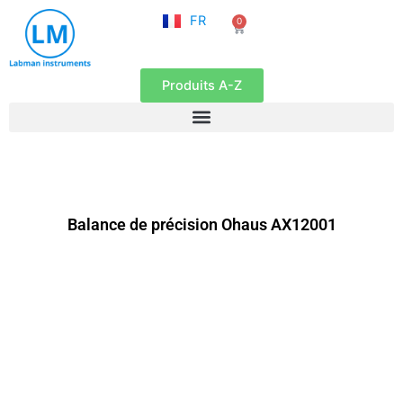
NL
Aller
FR
0
EN
Panier
au
contenu
Produits A-Z
Balance de précision Ohaus AX12001