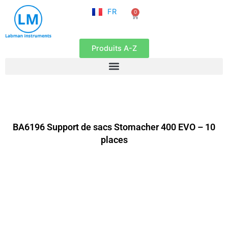
NL
Aller
FR
0
EN
Panier
au
contenu
Produits A-Z
BA6196 Support de sacs Stomacher 400 EVO – 10
places