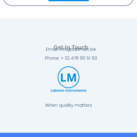
Get In Touch
Email: info@labman.be
Phone: + 32 478 90 51 93
When quality matters