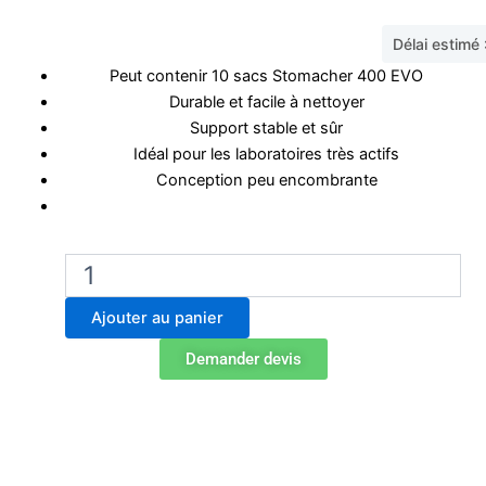
Délai estimé
Peut contenir 10 sacs Stomacher 400 EVO
Durable et facile à nettoyer
Support stable et sûr
Idéal pour les laboratoires très actifs
Conception peu encombrante
quantité
de
BA6196
Ajouter au panier
Support
de
Demander devis
sacs
Stomacher
400
EVO
-
10