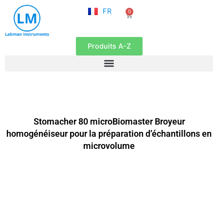
NL
Aller
FR
0
EN
Panier
au
contenu
Produits A-Z
Stomacher 80 microBiomaster Broyeur
homogénéiseur pour la préparation d’échantillons en
microvolume