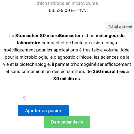
d’échantillons en microvolume
€
3.535,00
hors TVA
Délai estimé
Le
Stomacher 80 microBiomaster
est un
mélangeur de
laboratoire
compact et de haute précision conçu
spécifiquement pour les applications à très faible volume. Idéal
pour la microbiologie, le diagnostic clinique, les sciences de la
vie et la biotechnologie, il permet d’homogénéiser efficacement
et sans contamination des échantillons de
250 microlitres à
80 millilitres
.
quantité
de
Stomacher
Ajouter au panier
80
microBiomaster
Demander devis
Broyeur
homogénéiseur