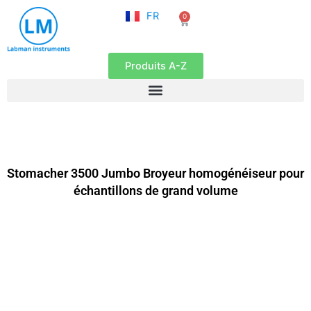
NL
Aller
FR
0
EN
Panier
au
contenu
Produits A-Z
Stomacher 3500 Jumbo Broyeur homogénéiseur pour
échantillons de grand volume