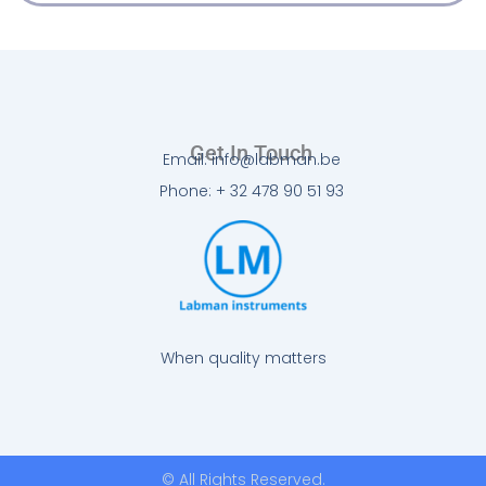
Get In Touch
Email: info@labman.be
Phone: + 32 478 90 51 93
When quality matters
© All Rights Reserved.