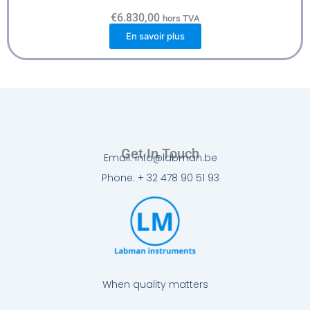
€
6.830,00
hors TVA
En savoir plus
Get In Touch
Email: info@labman.be
Phone: + 32 478 90 51 93
When quality matters