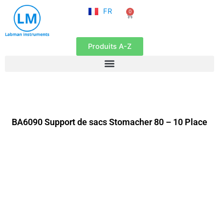
NL
Aller
FR
0
EN
Panier
au
contenu
Produits A-Z
BA6090 Support de sacs Stomacher 80 – 10 Place