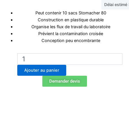
Délai estimé
Peut contenir 10 sacs Stomacher 80
Construction en plastique durable
Organise les flux de travail du laboratoire
Prévient la contamination croisée
Conception peu encombrante
quantité
de
BA6090
Ajouter au panier
Support
de
Demander devis
sacs
Stomacher
80
-
10
Place