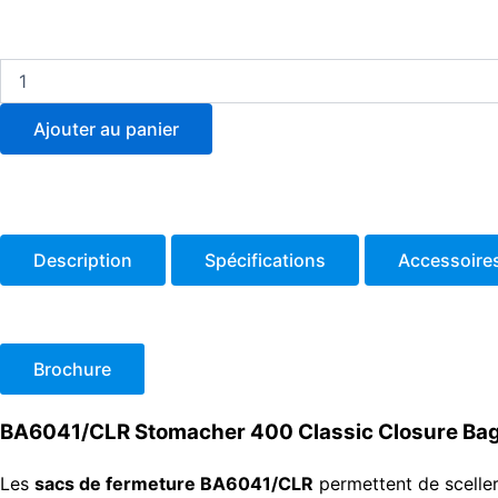
quantité
de
BA6041/CLR
Ajouter au panier
Sacs
à
fermeture
classique
Stomacher
400
Description
Spécifications
Accessoire
-
paquet
de
250
Brochure
BA6041/CLR Stomacher 400 Classic Closure Bag
Les
sacs de fermeture BA6041/CLR
permettent de sceller