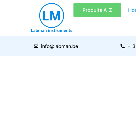
Aller
Produits A-Z
Ho
au
contenu
info@labman.be
+ 3