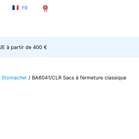
NL
FR
0
EN
Panier
’UE à partir de 400 €
r Stomacher
/ BA6041/CLR Sacs à fermeture classique