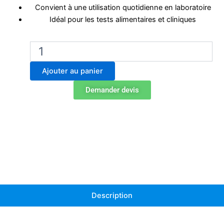
Convient à une utilisation quotidienne en laboratoire
Idéal pour les tests alimentaires et cliniques
quantité
de
BA6041
Ajouter au panier
Sacs
classiques
Demander devis
Stomacher
400
-
Paquet
de
500
Description