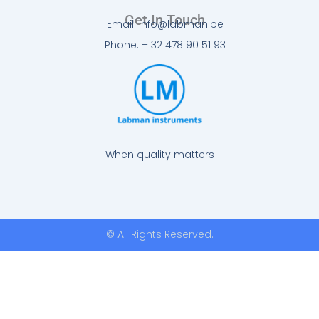
Get In Touch
Email: info@labman.be
Phone: + 32 478 90 51 93
When quality matters
© All Rights Reserved.