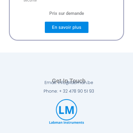
sécurité
Prix sur demande
En savoir plus
Get In Touch
Email: info@labman.be
Phone: + 32 478 90 51 93