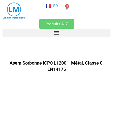
NL
Aller
FR
0
EN
Panier
au
contenu
Produits A-Z
Asem Sorbonne ICP0 L1200 – Métal, Classe 0,
EN14175