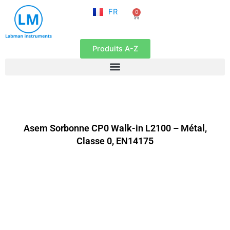
NL
Aller
FR
0
EN
Panier
au
contenu
Produits A-Z
Asem Sorbonne CP0 Walk-in L2100 – Métal,
Classe 0, EN14175