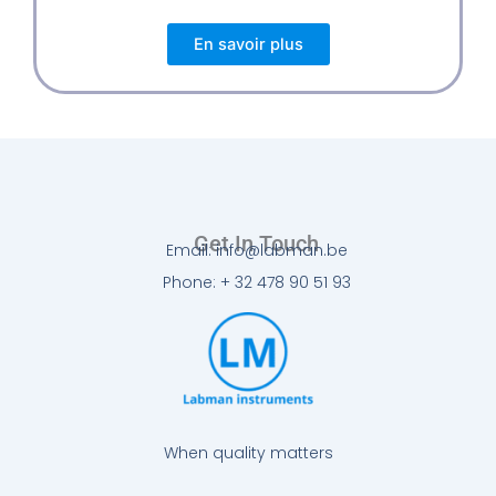
En savoir plus
Get In Touch
Email: info@labman.be
Phone: + 32 478 90 51 93
When quality matters