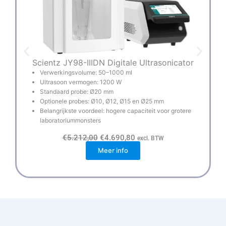
Scientz JY98-IIIDN Digitale Ultrasonicator
Verwerkingsvolume: 50–1000 ml
Ultrasoon vermogen: 1200 W
Standaard probe: Ø20 mm
Optionele probes: Ø10, Ø12, Ø15 en Ø25 mm
Belangrijkste voordeel: hogere capaciteit voor grotere
laboratoriummonsters
O
H
€
5.212,00
€
4.690,80
excl. BTW
o
u
Meer info
r
i
s
d
p
i
r
g
o
e
n
p
k
r
e
i
l
j
i
s
j
i