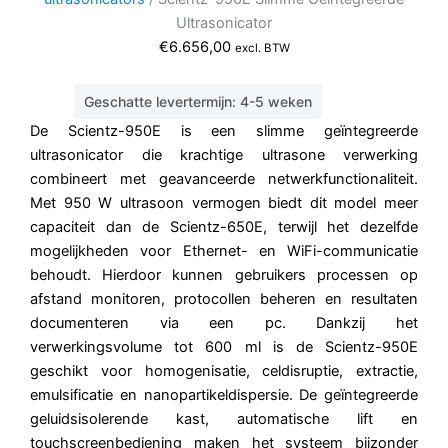
Ultrasonicator
€
6.656,00
excl. BTW
Geschatte levertermijn: 4-5 weken
De Scientz-950E is een slimme geïntegreerde
ultrasonicator die krachtige ultrasone verwerking
combineert met geavanceerde netwerkfunctionaliteit.
Met 950 W ultrasoon vermogen biedt dit model meer
capaciteit dan de Scientz-650E, terwijl het dezelfde
mogelijkheden voor Ethernet- en WiFi-communicatie
behoudt. Hierdoor kunnen gebruikers processen op
afstand monitoren, protocollen beheren en resultaten
documenteren via een pc. Dankzij het
verwerkingsvolume tot 600 ml is de Scientz-950E
geschikt voor homogenisatie, celdisruptie, extractie,
emulsificatie en nanopartikeldispersie. De geïntegreerde
geluidsisolerende kast, automatische lift en
touchscreenbediening maken het systeem bijzonder