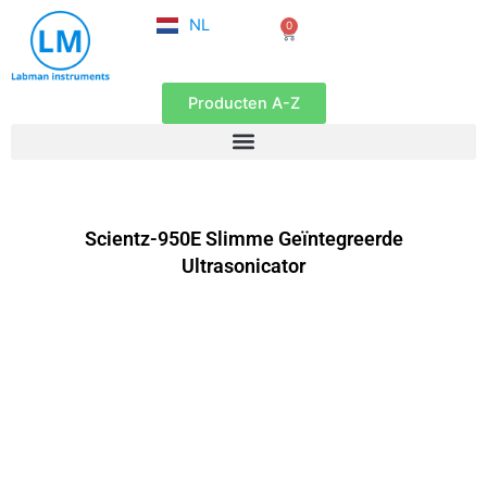
FR
Ga
NL
0
EN
Winkelwagen
naar
de
inhoud
Producten A-Z
Scientz-950E Slimme Geïntegreerde
Ultrasonicator