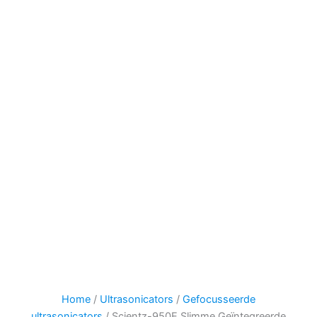
Home
/
Ultrasonicators
/
Gefocusseerde
ultrasonicators
/ Scientz-950E Slimme Geïntegreerde