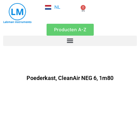
FR
Ga
NL
0
EN
Winkelwagen
naar
de
inhoud
Producten A-Z
Poederkast, CleanAir NEG 6, 1m80