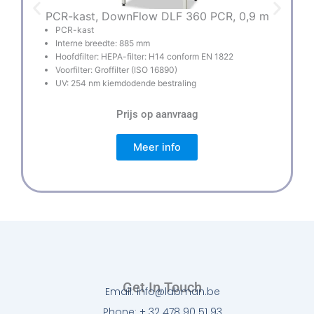
PCR-kast, DownFlow DLF 360 PCR, 0,9 m
PCR-kast
Interne breedte: 885 mm
Hoofdfilter: HEPA-filter: H14 conform EN 1822
Voorfilter: Groffilter (ISO 16890)
UV: 254 nm kiemdodende bestraling
Prijs op aanvraag
Meer info
Get In Touch
Email: info@labman.be
Phone: + 32 478 90 51 93