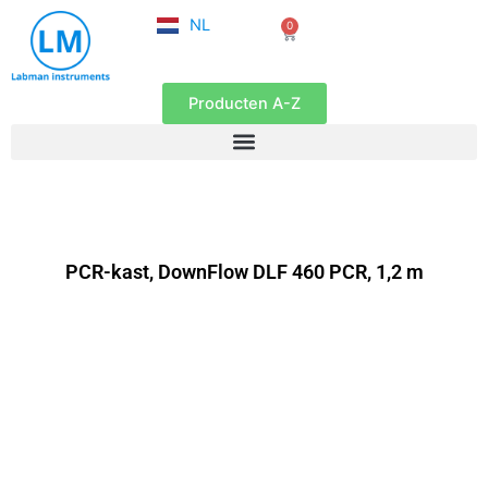
FR
Ga
NL
0
EN
Winkelwagen
naar
de
inhoud
Producten A-Z
PCR-kast, DownFlow DLF 460 PCR, 1,2 m