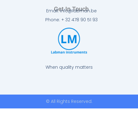
Get In Touch
Email: info@labman.be
Phone: + 32 478 90 51 93
When quality matters
© All Rights Reserved.