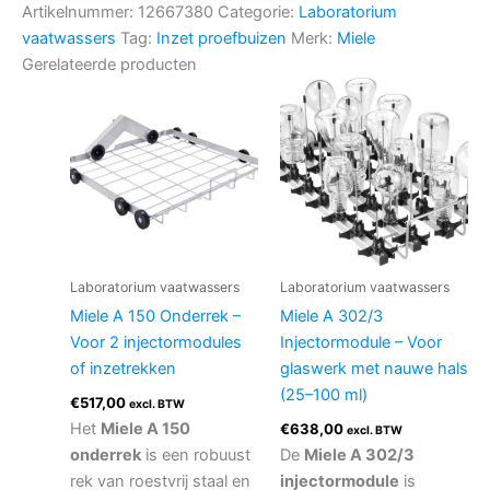
Artikelnummer:
12667380
Categorie:
Laboratorium
vaatwassers
Tag:
Inzet proefbuizen
Merk:
Miele
Gerelateerde producten
Laboratorium vaatwassers
Laboratorium vaatwassers
Miele A 150 Onderrek –
Miele A 302/3
Voor 2 injectormodules
Injectormodule – Voor
of inzetrekken
glaswerk met nauwe hals
(25–100 ml)
€
517,00
excl. BTW
Het
Miele A 150
€
638,00
excl. BTW
onderrek
is een robuust
De
Miele A 302/3
rek van roestvrij staal en
injectormodule
is