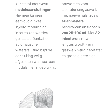
kunststof met
twee
ontworpen voor
moduleaansluitingen
.
laboratoriumglaswerk
Hiermee kunnen
met nauwe hals, zoals
eenvoudig twee
erlenmeyers,
injectormodules of
rondkolven en flessen
inzetrekken worden
van 25–100 ml
. Met
32
geplaatst. Dankzij de
injectoren
in twee
automatische
lengtes wordt klein
waterafsluiting blijft de
glaswerk veilig geplaatst
aansluiting veilig
en grondig gereinigd.
afgesloten wanneer een
module niet in gebruik is.