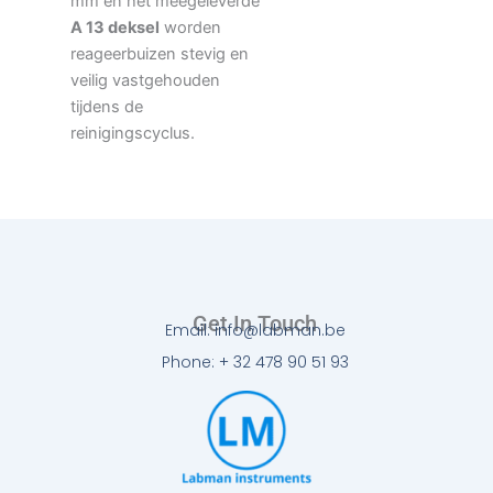
mm en het meegeleverde
A 13 deksel
worden
reageerbuizen stevig en
veilig vastgehouden
tijdens de
reinigingscyclus.
Get In Touch
Email: info@labman.be
Phone: + 32 478 90 51 93