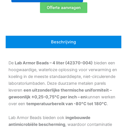
4
Offerte aanvragen
liter
(42370-
004)
aantal
Beschrijving
De
Lab Armor Beads – 4 liter (42370-004)
bieden een
hoogwaardige, waterloze oplossing voor verwarming en
koeling in de meeste standaarddiepte, niet-circulerende
laboratoriumbaden. Deze duurzame metalen parels
leveren
een uitzonderlijke thermische uniformiteit –
gewoonlijk
±0,25-0,75°C per inch – en
kunnen werken
over een
temperatuurbereik van -80°C tot 180°C
.
Lab Armor Beads bieden ook
ingebouwde
antimicrobiële bescherming
, waardoor contaminatie