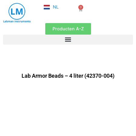
FR
Ga
NL
0
EN
Winkelwagen
naar
de
inhoud
Producten A-Z
Lab Armor Beads – 4 liter (42370-004)