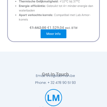
Thermische Gelijkmatigheid:
±1,0°C bij 37°C
Energie-efficiëntie:
Gebruikt tot 4× minder energie dan
waterbaden
Apart verkochte korrels:
Compatibel met Lab Armor-
korrels
O
H
€
1.662,00
€
1.529,04
excl. BTW
o
u
Meer info
r
i
s
d
p
i
r
g
o
e
n
p
k
r
e
i
l
j
i
s
j
i
k
s
Get In Touch
e
:
Email: info@labman.be
p
€
r
1
Phone: + 32 478 90 51 93
i
.
j
5
s
2
w
9
a
,
s
0
:
4