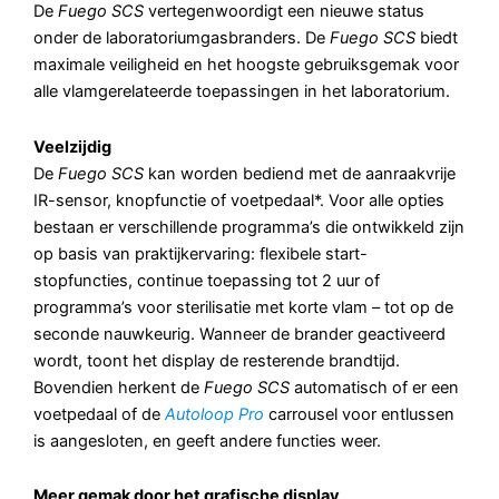
De
Fuego SCS
vertegenwoordigt een nieuwe status
onder de laboratoriumgasbranders. De
Fuego SCS
biedt
maximale veiligheid en het hoogste gebruiksgemak voor
alle vlamgerelateerde toepassingen in het laboratorium.
Veelzijdig
De
Fuego SCS
kan worden bediend met de aanraakvrije
IR-sensor, knopfunctie of voetpedaal*. Voor alle opties
bestaan er verschillende programma’s die ontwikkeld zijn
op basis van praktijkervaring: flexibele start-
stopfuncties, continue toepassing tot 2 uur of
programma’s voor sterilisatie met korte vlam – tot op de
seconde nauwkeurig. Wanneer de brander geactiveerd
wordt, toont het display de resterende brandtijd.
Bovendien herkent de
Fuego SCS
automatisch of er een
voetpedaal of de
Autoloop Pro
carrousel voor entlussen
is aangesloten, en geeft andere functies weer.
Meer gemak door het grafische display