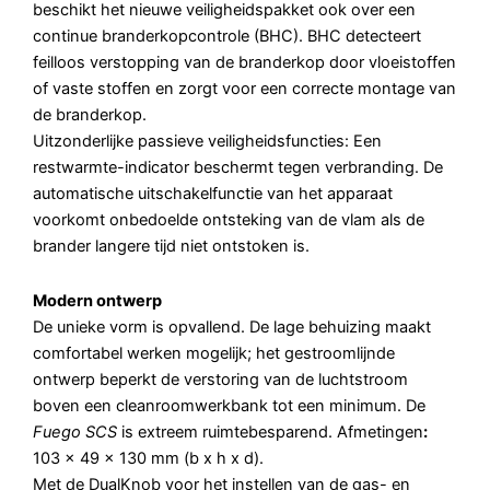
beschikt het nieuwe veiligheidspakket ook over een
continue branderkopcontrole (BHC). BHC detecteert
feilloos verstopping van de branderkop door vloeistoffen
of vaste stoffen en zorgt voor een correcte montage van
de branderkop.
Uitzonderlijke passieve veiligheidsfuncties: Een
restwarmte-indicator beschermt tegen verbranding. De
automatische uitschakelfunctie van het apparaat
voorkomt onbedoelde ontsteking van de vlam als de
brander langere tijd niet ontstoken is.
Modern ontwerp
De unieke vorm is opvallend. De lage behuizing maakt
comfortabel werken mogelijk; het gestroomlijnde
ontwerp beperkt de verstoring van de luchtstroom
boven een cleanroomwerkbank tot een minimum. De
Fuego SCS
is extreem ruimtebesparend. Afmetingen
:
103 x 49 x 130 mm (b x h x d).
Met de DualKnob voor het instellen van de gas- en