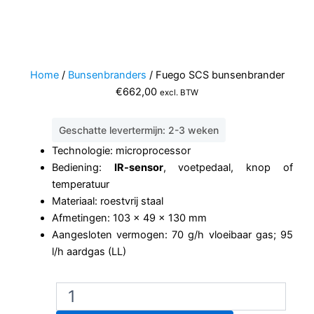
Home
/
Bunsenbranders
/ Fuego SCS bunsenbrander
€
662,00
excl. BTW
Geschatte levertermijn: 2-3 weken
Technologie: microprocessor
Bediening:
IR-sensor
, voetpedaal, knop of
temperatuur
Materiaal: roestvrij staal
Afmetingen: 103 x 49 x 130 mm
Aangesloten vermogen: 70 g/h vloeibaar gas; 95
l/h aardgas (LL)
Fuego
SCS