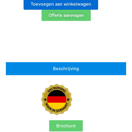
bunsenbrander
Toevoegen aan winkelwagen
aantal
Offerte aanvragen
Beschrijving
Brochure