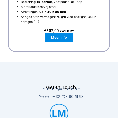
Bediening:
IR-sensor
, voetpedaal of knop
Materiaal: roestvrij staal
Afmetingen:
95 x 49 x 86 mm
Aangesloten vermogen: 70 g/h vloeibaar gas; 95 l/h
aardgas (LL)
€
602,00
excl. BTW
Meer info
Get In Touch
Email: info@labman.be
Phone: + 32 478 90 51 93