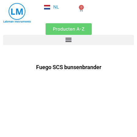
FR
Ga
NL
0
EN
Winkelwagen
naar
de
inhoud
Producten A-Z
Fuego SCS bunsenbrander