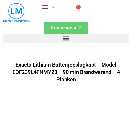
FR
Ga
NL
0
EN
Winkelwagen
naar
de
inhoud
Producten A-Z
Exacta Lithium Batterijopslagkast – Model
EOF239L4FNMY23 – 90 min Brandwerend – 4
Planken