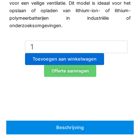
voor een veilige ventilatie. Dit model is ideaal voor het
opslaan of opladen van lithium-ion- of lithium-
polymeerbatterijen in industriële of
onderzoeksomgevingen.
Exacta
Lithium
Batterijopslagkast
Toevoegen aan winkelwagen
-
Model
Offerte aanvragen
EOF239L4FNMY23
-
90
min
Brandwerend
-
4
Planken
aantal
Beschrijving