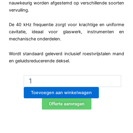
nauwkeurig worden afgestemd op verschillende soorten
vervuiling.
De 40 kHz frequentie zorgt voor krachtige en uniforme
cavitatie, ideaal voor glaswerk, instrumenten en
mechanische onderdelen.
Wordt standaard geleverd inclusief roestvrijstalen mand
en geluidsreducerende deksel.
Biobase
UC-
24D
Toevoegen aan winkelwagen
Ultrasoon
Reiniger
Offerte aanvragen
–
10L
40
kHz
met