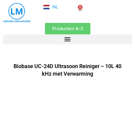
FR
Ga
NL
0
EN
Winkelwagen
naar
de
inhoud
Producten A-Z
Biobase UC-24D Ultrasoon Reiniger – 10L 40
kHz met Verwarming