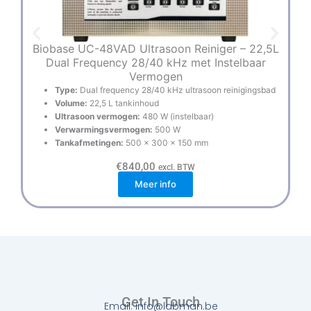
Biobase UC-48VAD Ultrasoon Reiniger – 22,5L
Dual Frequency 28/40 kHz met Instelbaar
Vermogen
Type:
Dual frequency 28/40 kHz ultrasoon reinigingsbad
Volume:
22,5 L tankinhoud
Ultrasoon vermogen:
480 W (instelbaar)
Verwarmingsvermogen:
500 W
Tankafmetingen:
500 × 300 × 150 mm
€
840,00
excl. BTW
Meer info
Get In Touch
Email: info@labman.be