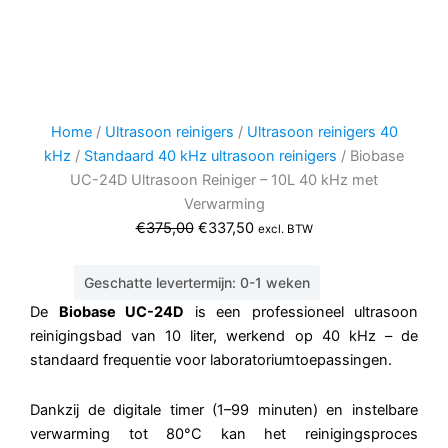
Home
/
Ultrasoon reinigers
/
Ultrasoon reinigers 40
kHz
/
Standaard 40 kHz ultrasoon reinigers
/ Biobase
UC-24D Ultrasoon Reiniger – 10L 40 kHz met
Verwarming
Oorspronkelijke
Huidige
€
375,00
€
337,50
excl. BTW
prijs
prijs
was:
is:
Geschatte levertermijn: 0-1 weken
€375,00.
€337,50.
De
Biobase UC-24D
is een professioneel ultrasoon
reinigingsbad van 10 liter, werkend op 40 kHz – de
standaard frequentie voor laboratoriumtoepassingen.
Dankzij de digitale timer (1–99 minuten) en instelbare
verwarming tot 80°C kan het reinigingsproces