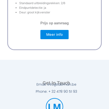
Standaard uitbreidingsrekken: 2/6
Eindpuntdetectie: ja
Deur: groot kijkvenster
Prijs op aanvraag
Meer info
Get In Touch
Email: info@labman.be
Phone: + 32 478 90 51 93