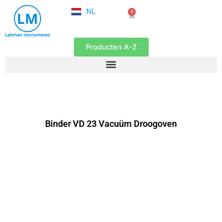
FR
Ga
NL
0
EN
Winkelwagen
naar
de
inhoud
Producten A-Z
Binder VD 23 Vacuüm Droogoven