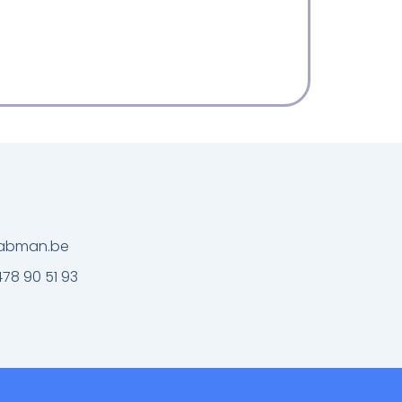
@labman.be
478 90 51 93