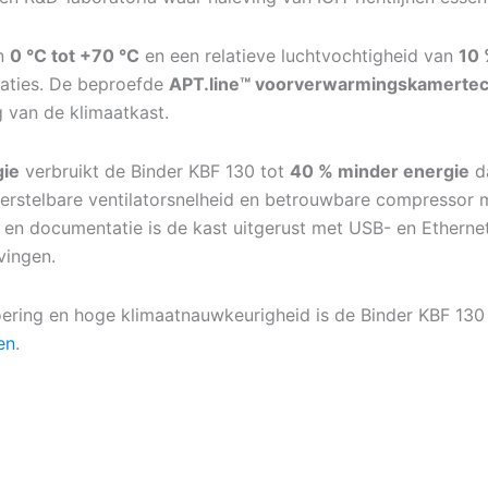
an
0 °C tot +70 °C
en een relatieve luchtvochtigheid van
10 
uaties. De beproefde
APT.line™ voorverwarmingskamertec
g van de klimaatkast.
gie
verbruikt de Binder KBF 130 tot
40 % minder energie
da
 verstelbare ventilatorsnelheid en betrouwbare compressor
 en documentatie is de kast uitgerust met USB- en Ethernet
vingen.
oering en hoge klimaatnauwkeurigheid is de Binder KBF 130
ten
.