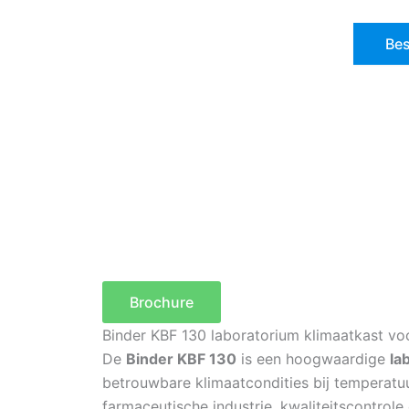
Bes
Brochure
Binder KBF 130 laboratorium klimaatkast voo
De
Binder KBF 130
is een hoogwaardige
la
betrouwbare klimaatcondities bij temperatuu
farmaceutische industrie, kwaliteitscontrole 