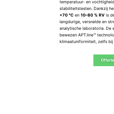
temperatuur- en vochtigheid
stabiliteitstesten. Dankzij 
+70 °C
en
10–80 % RV
is d
langdurige, versnelde en st
analytische laboratoria. De 
bewezen APT.line™ technolo
klimaatuniformiteit, zelfs bij
Offert