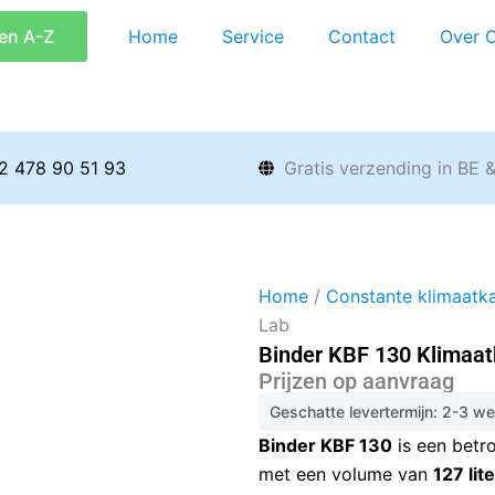
en A-Z
Home
Service
Contact
Over 
2 478 90 51 93
Gratis verzending in BE 
Home
/
Constante klimaatk
Lab
Binder KBF 130 Klimaat
Prijzen op aanvraag
Geschatte levertermijn: 2-3 w
Binder KBF 130
is een betr
met een volume van
127 lite