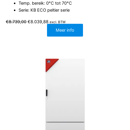
Temp. bereik: 0°C tot 70°C
Serie: KB ECO peltier serie
Oorspronkelijke
Huidige
€
8.739,00
€
8.039,88
excl. BTW
prijs
prijs
was:
is:
Meer info
€8.739,00.
€8.039,88.