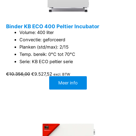
Binder KB ECO 400 Peltier Incubator
Volume: 400 liter
Convectie: geforceerd
Planken (std/max): 2/15
Temp. bereik: 0°C tot 70°C
Serie: KB ECO peltier serie
Oorspronkelijke
Huidige
€
10.356,00
€
9.527,52
excl. BTW
prijs
prijs
was:
is:
Meer info
€10.356,00.
€9.527,52.