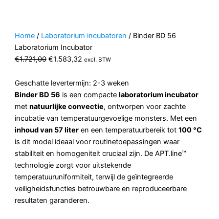
Home
/
Laboratorium incubatoren
/ Binder BD 56
Laboratorium Incubator
Oorspronkelijke
Huidige
€
1.721,00
€
1.583,32
excl. BTW
prijs
prijs
was:
is:
Geschatte levertermijn: 2-3 weken
€1.721,00.
€1.583,32.
Binder BD 56
is een compacte
laboratorium incubator
met
natuurlijke convectie
, ontworpen voor zachte
incubatie van temperatuurgevoelige monsters. Met een
inhoud van 57 liter
en een temperatuurbereik tot
100 °C
is dit model ideaal voor routinetoepassingen waar
stabiliteit en homogeniteit cruciaal zijn. De APT.line™
technologie zorgt voor uitstekende
temperatuuruniformiteit, terwijl de geïntegreerde
veiligheidsfuncties betrouwbare en reproduceerbare
resultaten garanderen.