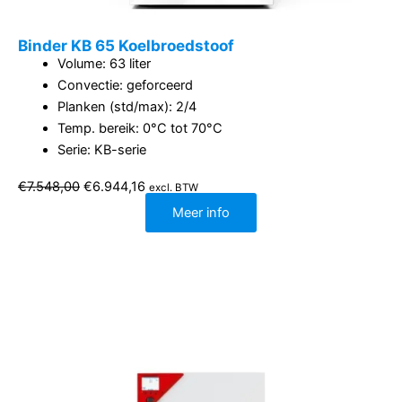
Binder KB 65 Koelbroedstoof
Volume: 63 liter
Convectie: geforceerd
Planken (std/max): 2/4
Temp. bereik: 0°C tot 70°C
Serie: KB-serie
Oorspronkelijke
Huidige
€
7.548,00
€
6.944,16
excl. BTW
prijs
prijs
was:
is:
Meer info
€7.548,00.
€6.944,16.