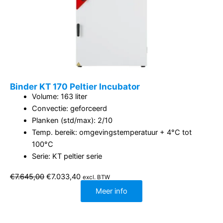
Binder KT 170 Peltier Incubator
Volume: 163 liter
Convectie: geforceerd
Planken (std/max): 2/10
Temp. bereik: omgevingstemperatuur + 4°C tot
100°C
Serie: KT peltier serie
Oorspronkelijke
Huidige
€
7.645,00
€
7.033,40
excl. BTW
prijs
prijs
was:
is:
Meer info
€7.645,00.
€7.033,40.