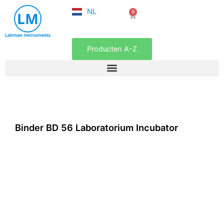
FR
Ga
NL
0
EN
Winkelwagen
naar
de
inhoud
Producten A-Z
Binder BD 56 Laboratorium Incubator