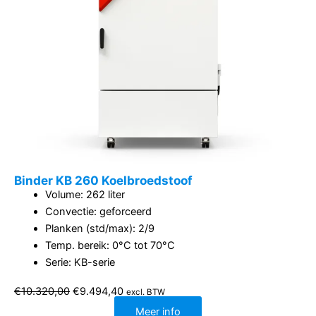
Binder KB 260 Koelbroedstoof
Volume: 262 liter
Convectie: geforceerd
Planken (std/max): 2/9
Temp. bereik: 0°C tot 70°C
Serie: KB-serie
Oorspronkelijke
Huidige
€
10.320,00
€
9.494,40
excl. BTW
prijs
prijs
was:
is:
Meer info