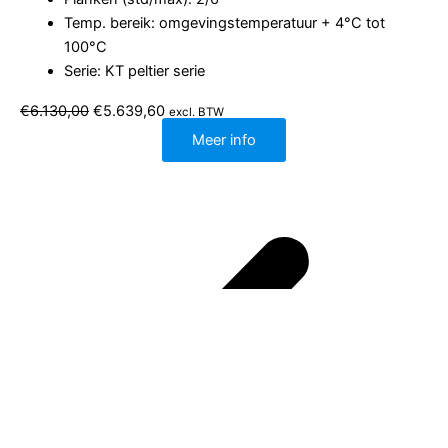
Temp. bereik: omgevingstemperatuur + 4°C tot
100°C
Serie: KT peltier serie
Oorspronkelijke
Huidige
€
6.130,00
€
5.639,60
excl. BTW
prijs
prijs
was:
is:
Meer info
€6.130,00.
€5.639,60.