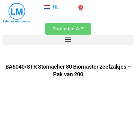
FR
Ga
NL
0
EN
Winkelwagen
naar
de
inhoud
Producten A-Z
BA6040/STR Stomacher 80 Biomaster zeefzakjes –
Pak van 200