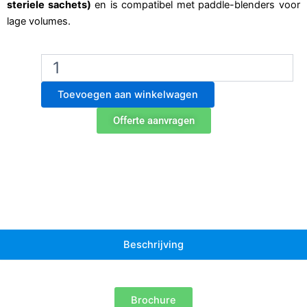
steriele sachets)
en is compatibel met paddle-blenders voor
lage volumes.
BA6040/STR
Stomacher
80
Toevoegen aan winkelwagen
Biomaster
zeefzakjes
Offerte aanvragen
-
Pak
van
200
aantal
Beschrijving
Brochure