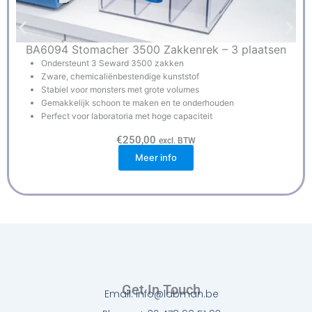
BA6094 Stomacher 3500 Zakkenrek – 3 plaatsen
Ondersteunt 3 Seward 3500 zakken
Zware, chemicaliënbestendige kunststof
Stabiel voor monsters met grote volumes
Gemakkelijk schoon te maken en te onderhouden
Perfect voor laboratoria met hoge capaciteit
€
250,00
excl. BTW
Meer info
Get In Touch
Email: info@labman.be