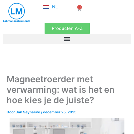
FR
Ga
NL
0
EN
Winkelwagen
naar
de
inhoud
Producten A-Z
Magneetroerder met
verwarming: wat is het en
hoe kies je de juiste?
Door
Jan Seynaeve
/
december 25, 2025