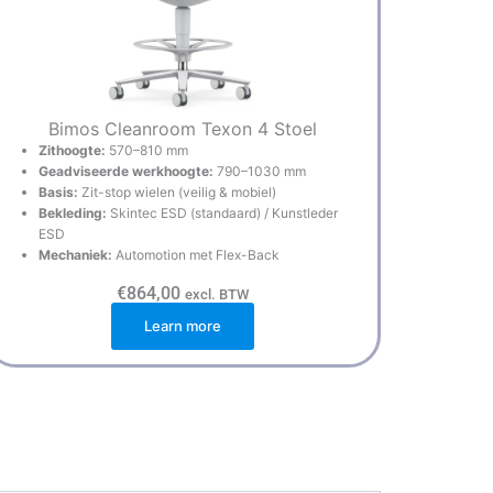
Bimos Cleanroom Texon 4 Stoel
Zithoogte:
570–810 mm
Geadviseerde werkhoogte:
790–1030 mm
Basis:
Zit-stop wielen (veilig & mobiel)
Bekleding:
Skintec ESD (standaard) / Kunstleder
ESD
Mechaniek:
Automotion met Flex-Back
€
864,00
excl. BTW
Learn more