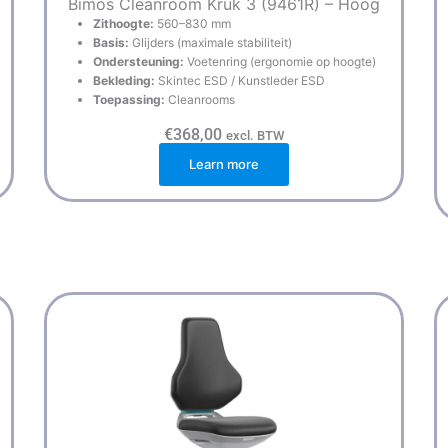
Bimos Cleanroom Kruk 3 (9461R) – Hoog
Zithoogte:
560–830 mm
Basis:
Glijders (maximale stabiliteit)
Ondersteuning:
Voetenring (ergonomie op hoogte)
Bekleding:
Skintec ESD / Kunstleder ESD
Toepassing:
Cleanrooms
€
368,00
excl. BTW
Learn more