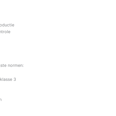
oductie
trole
gste normen:
klasse 3
n