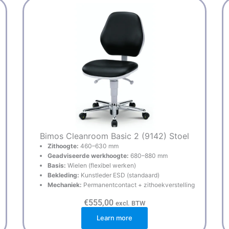
Pagina
Pagina
Bimos Cleanroom Basic 2 (9142) Stoel
Zithoogte:
460–630 mm
Geadviseerde werkhoogte:
680–880 mm
Basis:
Wielen (flexibel werken)
Bekleding:
Kunstleder ESD (standaard)
Mechaniek:
Permanentcontact + zithoekverstelling
€
555,00
excl. BTW
Learn more