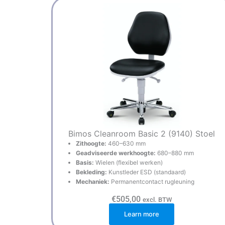
Bimos Cleanroom Basic 2 (9140) Stoel
Zithoogte:
460–630 mm
Geadviseerde werkhoogte:
680–880 mm
Basis:
Wielen (flexibel werken)
Bekleding:
Kunstleder ESD (standaard)
Mechaniek:
Permanentcontact rugleuning
€
505,00
excl. BTW
Learn more