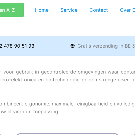
en A-Z
Home
Service
Contact
Over 
2 478 90 51 93
Gratis verzending in BE 
n voor gebruik in gecontroleerde omgevingen waar conta
icro-elektronica en biotechnologie gelden strenge eisen op
ineert ergonomie, maximale reinigbaarheid en volledige c
jouw cleanroom toepassing.