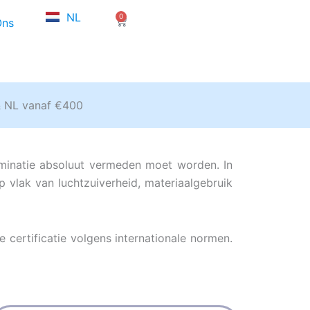
FR
NL
0
EN
Winkelwagen
Ons
& NL vanaf €400
minatie absoluut vermeden moet worden. In
 vlak van luchtzuiverheid, materiaalgebruik
ertificatie volgens internationale normen.