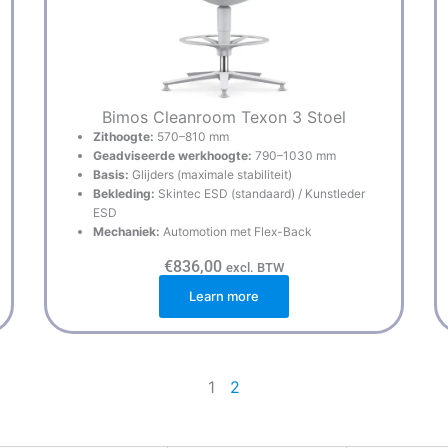
Bimos Cleanroom Texon 3 Stoel
Zithoogte:
570–810 mm
Geadviseerde werkhoogte:
790–1030 mm
Basis:
Glijders (maximale stabiliteit)
Bekleding:
Skintec ESD (standaard) / Kunstleder
ESD
Mechaniek:
Automotion met Flex-Back
€
836,00
excl. BTW
Learn more
1
2