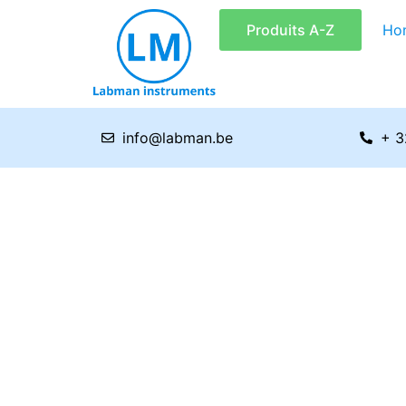
Aller
Produits A-Z
Ho
au
contenu
info@labman.be
+ 3