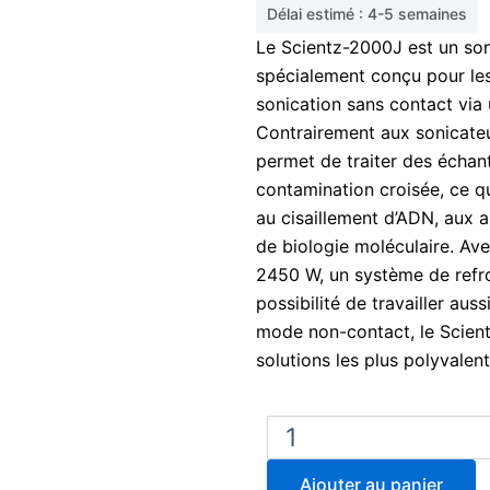
Délai estimé : 4-5 semaines
Le Scientz-2000J est un son
spécialement conçu pour les
sonication sans contact via
Contrairement aux sonicateu
permet de traiter des échan
contamination croisée, ce q
au cisaillement d’ADN, aux a
de biologie moléculaire. Av
2450 W, un système de refro
possibilité de travailler au
mode non-contact, le Scient
solutions les plus polyvale
quantité
de
Scientz-
Ajouter au panier