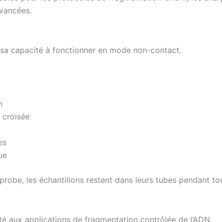
avancées.
 sa capacité à fonctionner en mode non-contact.
n
 croisée
es
ue
probe, les échantillons restent dans leurs tubes pendant to
é aux applications de fragmentation contrôlée de l’ADN.