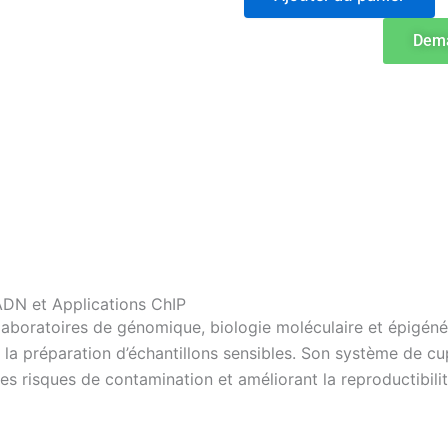
2000J
Sonicateur
Dema
à
Cup
Horn
pour
Cisaillement
d'ADN
ADN et Applications ChIP
aboratoires de génomique, biologie moléculaire et épigéné
la préparation d’échantillons sensibles. Son système de cu
es risques de contamination et améliorant la reproductibilit