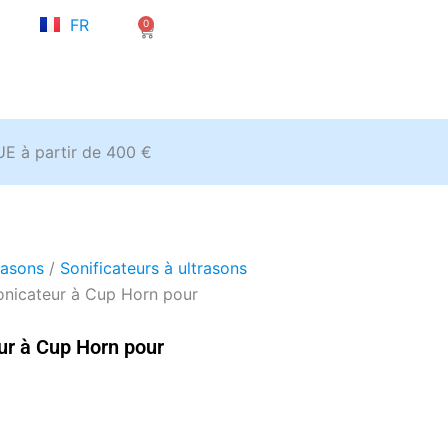
NL
FR
0
EN
Panier
’UE à partir de 400 €
rasons
/
Sonificateurs à ultrasons
onicateur à Cup Horn pour
ur à Cup Horn pour