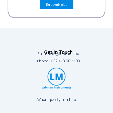
En savoir plus
Get In Touch
Email: info@labman.be
Phone: + 32 478 90 51 93
When quality matters