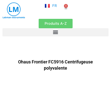
NL
Aller
FR
0
EN
Panier
au
contenu
Produits A-Z
Ohaus Frontier FC5916 Centrifugeuse
polyvalente