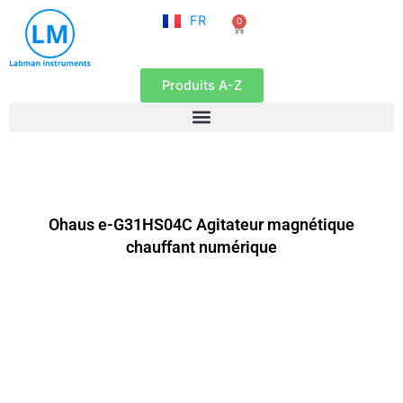
NL
Aller
FR
0
EN
Panier
au
contenu
Produits A-Z
Ohaus e-G31HS04C Agitateur magnétique
chauffant numérique