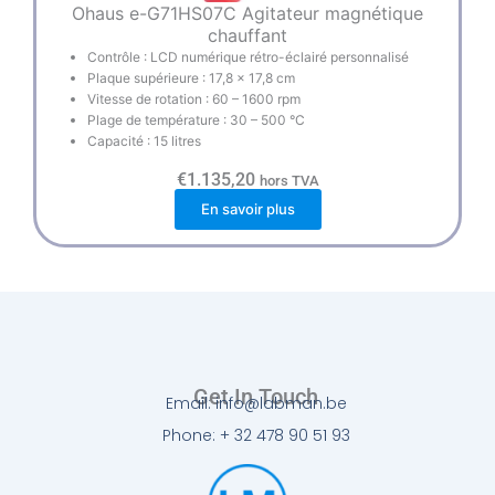
Ohaus e-G71HS07C Agitateur magnétique
chauffant
Contrôle : LCD numérique rétro-éclairé personnalisé
Plaque supérieure : 17,8 x 17,8 cm
Vitesse de rotation : 60 – 1600 rpm
Plage de température : 30 – 500 °C
Capacité : 15 litres
€
1.135,20
hors TVA
En savoir plus
Get In Touch
Email: info@labman.be
Phone: + 32 478 90 51 93