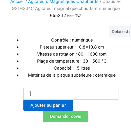
Accueil
/
Agitateurs Magnétiques Chauffants
/ Ohaus e-
G31HS04C Agitateur magnétique chauffant numérique
€
552,12
hors TVA
Délai est
Contrôle : numérique
Plateau supérieur : 10,8×10,8 cm
Vitesse de rotation : 80 – 1600 rpm
Plage de température : 30 – 500 °C
Capacité : 15 litres
Matériau de la plaque supérieure : céramique
quantité
de
Ohaus
Ajouter au panier
e-
G31HS04C
Demander devis
Agitateur
magnétique