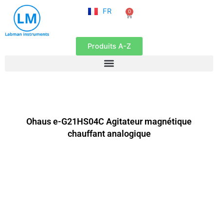
NL
Aller
FR
0
EN
Panier
au
contenu
Produits A-Z
Ohaus e-G21HS04C Agitateur magnétique
chauffant analogique