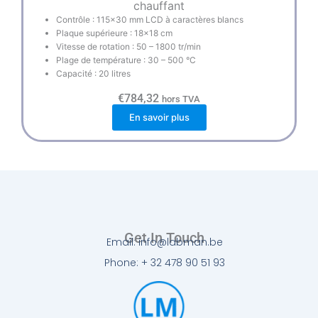
chauffant
Contrôle : 115×30 mm LCD à caractères blancs
Plaque supérieure : 18×18 cm
Vitesse de rotation : 50 – 1800 tr/min
Plage de température : 30 – 500 °C
Capacité : 20 litres
€
784,32
hors TVA
En savoir plus
Get In Touch
Email: info@labman.be
Phone: + 32 478 90 51 93