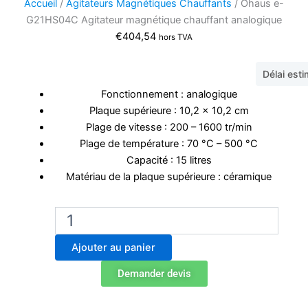
Accueil
/
Agitateurs Magnétiques Chauffants
/ Ohaus e-
G21HS04C Agitateur magnétique chauffant analogique
€
404,54
hors TVA
Délai est
Fonctionnement : analogique
Plaque supérieure : 10,2 × 10,2 cm
Plage de vitesse : 200 – 1600 tr/min
Plage de température : 70 °C – 500 °C
Capacité : 15 litres
Matériau de la plaque supérieure : céramique
quantité
de
Ohaus
Ajouter au panier
e-
G21HS04C
Demander devis
Agitateur
magnétique