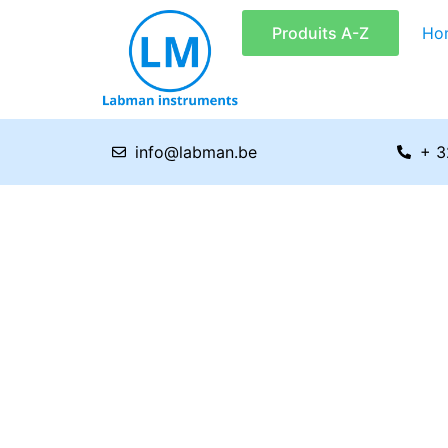
Aller
Produits A-Z
Ho
au
contenu
info@labman.be
+ 3