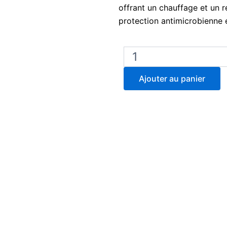
offrant un chauffage et un r
protection antimicrobienne e
quantité
de
Lab
Ajouter au panier
Armor
Beads
–
8
litres
(42370-
008)