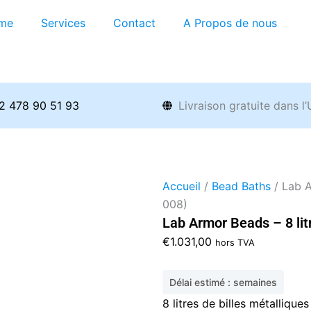
me
Services
Contact
A Propos de nous
2 478 90 51 93
Livraison gratuite dans l
Accueil
/
Bead Baths
/ Lab A
008)
Lab Armor Beads – 8 lit
€
1.031,00
hors TVA
Délai estimé : semaines
8 litres de billes métalliqu