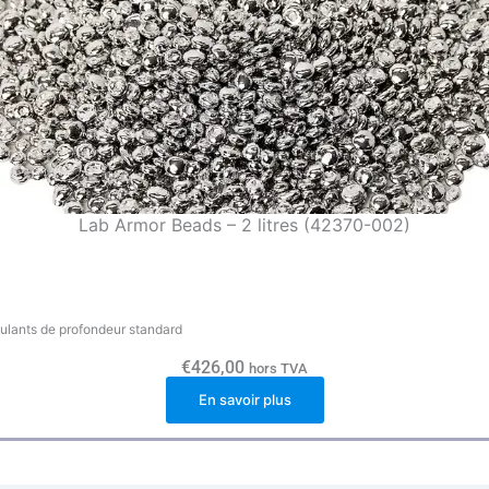
Lab Armor Beads – 2 litres (42370-002)
culants de profondeur standard
€
426,00
hors TVA
En savoir plus