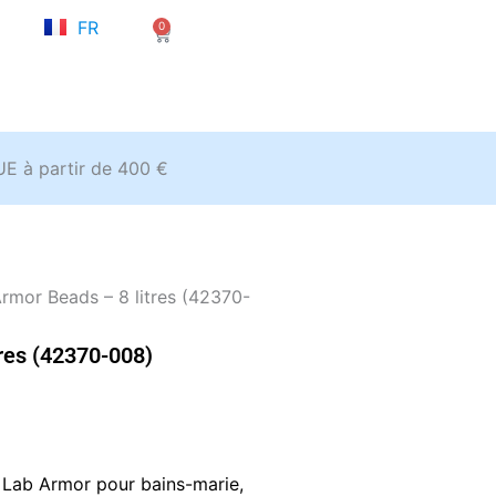
NL
FR
0
EN
Panier
’UE à partir de 400 €
rmor Beads – 8 litres (42370-
res (42370-008)
es Lab Armor pour bains-marie,