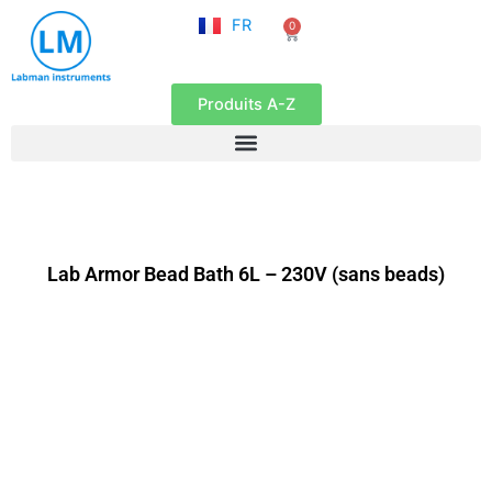
NL
Aller
FR
0
EN
Panier
au
contenu
Produits A-Z
Lab Armor Bead Bath 6L – 230V (sans beads)