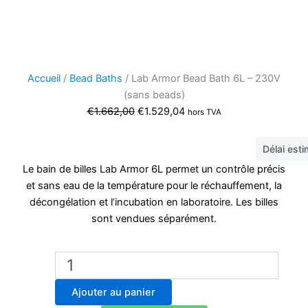
Accueil
/
Bead Baths
/ Lab Armor Bead Bath 6L – 230V
(sans beads)
Le
Le
€
1.662,00
€
1.529,04
hors TVA
prix
prix
initial
actuel
Délai est
était :
est :
Le bain de billes Lab Armor 6L permet un contrôle précis
€1.662,00.
€1.529,04.
et sans eau de la température pour le réchauffement, la
décongélation et l’incubation en laboratoire. Les billes
sont vendues séparément.
quantité
de
Lab
Ajouter au panier
Armor