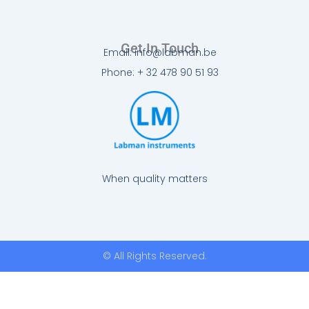
Get In Touch
Email: info@labman.be
Phone: + 32 478 90 51 93
When quality matters
© All Rights Reserved.