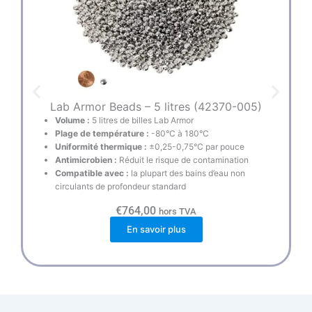
Lab Armor Beads – 5 litres (42370-005)
L
Volume :
5 litres de billes Lab Armor
Plage de température :
-80°C à 180°C
Uniformité thermique :
±0,25-0,75°C par pouce
Antimicrobien :
Réduit le risque de contamination
Compatible avec :
la plupart des bains d’eau non
circulants de profondeur standard
€
764,00
hors TVA
En savoir plus