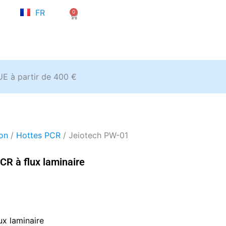
NL
FR
0
EN
Panier
’UE à partir de 400 €
ion
/
Hottes PCR
/ Jeiotech PW-01
CR à flux laminaire
ux laminaire