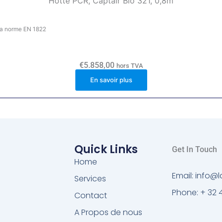
Hotte PCR, Captair Bio 321, 0,8m
 la norme EN 1822
€
5.858,00
hors TVA
En savoir plus
Quick Links
Get In Touch
Home
Email: info
Services
Phone: + 32 
Contact
A Propos de nous