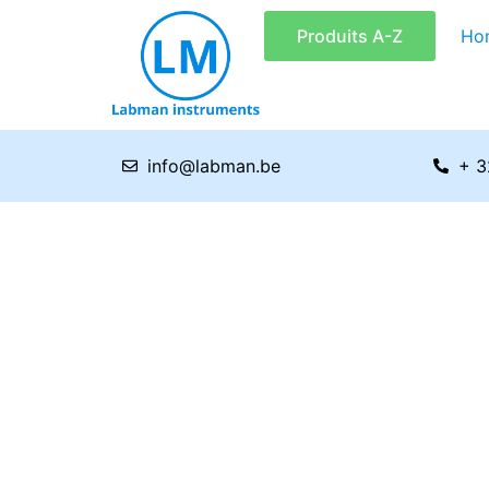
Aller
Produits A-Z
Ho
au
contenu
info@labman.be
+ 3