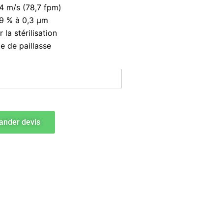
,4 m/s (78,7 fpm)
9 % à 0,3 μm
la stérilisation
 de paillasse
nder devis