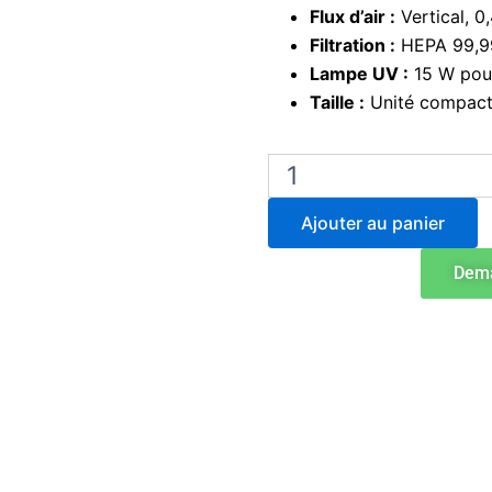
Flux d’air :
Vertical, 0
Filtration :
HEPA 99,9
Lampe UV :
15 W pour 
Taille :
Unité compacte
quantité
de
Jeiotech
Ajouter au panier
PW-
01
Dema
Hotte
PCR
à
flux
laminaire