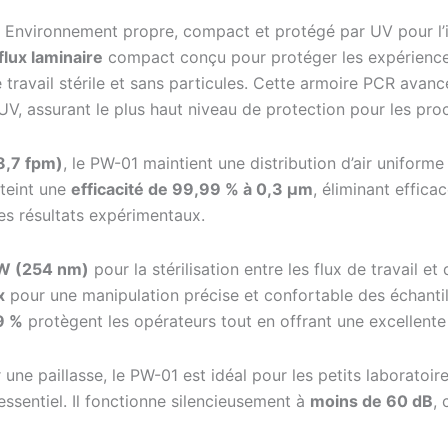
 Environnement propre, compact et protégé par UV pour l’i
flux laminaire
compact conçu pour protéger les expérience
travail stérile et sans particules. Cette armoire PCR avan
 UV, assurant le plus haut niveau de protection pour les proc
8,7 fpm)
, le PW-01 maintient une distribution d’air uniforme
teint une
efficacité de 99,99 % à 0,3 μm
, éliminant effica
s résultats expérimentaux.
 W (254 nm)
pour la stérilisation entre les flux de travail et
x
pour une manipulation précise et confortable des échanti
9 %
protègent les opérateurs tout en offrant une excellente v
ne paillasse, le PW-01 est idéal pour les petits laboratoires
essentiel. Il fonctionne silencieusement à
moins de 60 dB
,