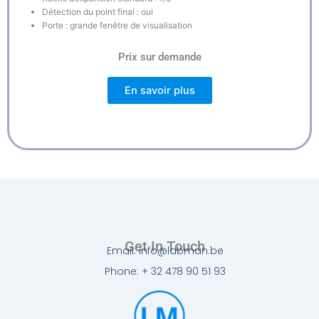
Détection du point final : oui
Porte : grande fenêtre de visualisation
Prix sur demande
En savoir plus
Get In Touch
Email: info@labman.be
Phone: + 32 478 90 51 93