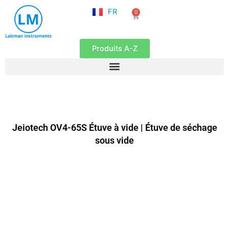
NL
Aller
FR
0
EN
Panier
au
contenu
Produits A-Z
Jeiotech OV4-65S Étuve à vide | Étuve de séchage
sous vide