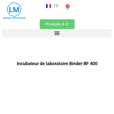
NL
Aller
FR
0
EN
Panier
au
contenu
Produits A-Z
Incubateur de laboratoire Binder BF 400