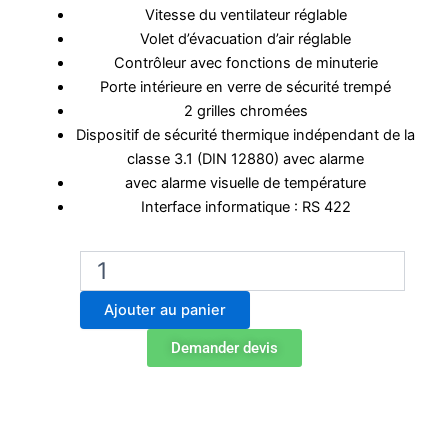
Vitesse du ventilateur réglable
Volet d’évacuation d’air réglable
Contrôleur avec fonctions de minuterie
Porte intérieure en verre de sécurité trempé
2 grilles chromées
Dispositif de sécurité thermique indépendant de la
classe 3.1 (DIN 12880) avec alarme
avec alarme visuelle de température
Interface informatique : RS 422
quantité
de
Incubateur
Ajouter au panier
de
laboratoire
Demander devis
Binder
BF
400