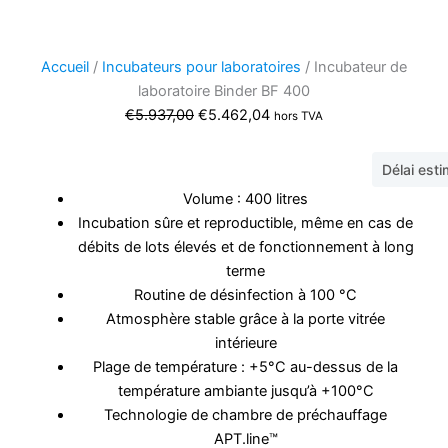
Accueil
/
Incubateurs pour laboratoires
/ Incubateur de
laboratoire Binder BF 400
Le
Le
€
5.937,00
€
5.462,04
hors TVA
prix
prix
initial
actuel
Délai est
était :
est :
Volume : 400 litres
€5.937,00.
€5.462,04.
Incubation sûre et reproductible, même en cas de
débits de lots élevés et de fonctionnement à long
terme
Routine de désinfection à 100 °C
Atmosphère stable grâce à la porte vitrée
intérieure
Plage de température : +5°C au-dessus de la
température ambiante jusqu’à +100°C
Technologie de chambre de préchauffage
APT.line™