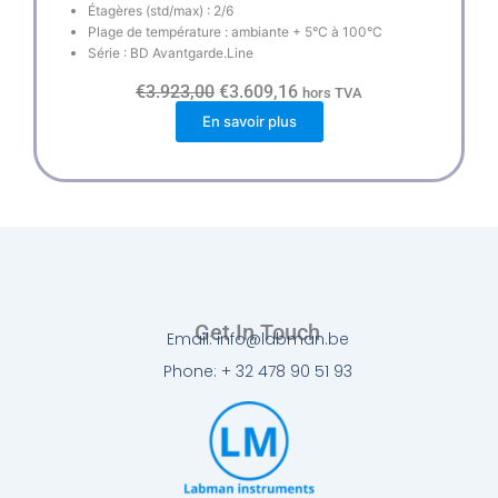
Étagères (std/max) : 2/6
Plage de température : ambiante + 5°C à 100°C
Série : BD Avantgarde.Line
L
L
€
3.923,00
€
3.609,16
hors TVA
e
e
En savoir plus
p
p
r
r
i
i
x
x
i
a
n
c
i
t
t
u
i
e
a
l
l
e
é
s
Get In Touch
Email: info@labman.be
t
t
a
Phone: + 32 478 90 51 93
i
:
t
€
3
:
.
€
6
3
0
.
9