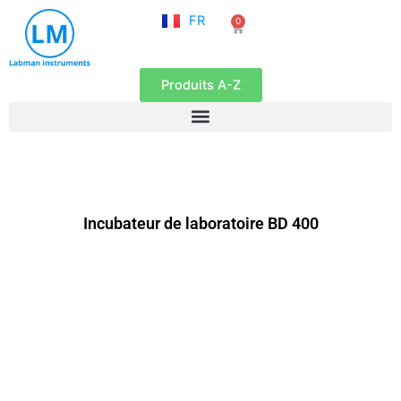
NL
Aller
FR
0
EN
Panier
au
contenu
Produits A-Z
Incubateur de laboratoire BD 400