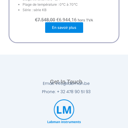
Plage de température : 0°C à 70°C
Série : série KB
L
L
€
7.548,00
€
6.944,16
hors TVA
e
e
En savoir plus
p
p
r
r
i
i
x
x
i
a
n
c
i
t
t
u
i
e
a
l
l
e
é
s
Get In Touch
Email: info@labman.be
t
t
a
Phone: + 32 478 90 51 93
i
:
t
€
6
:
.
€
9
7
4
.
4
5
,