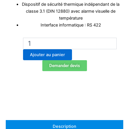
Dispositif de sécurité thermique indépendant de la
classe 3.1 (DIN 12880) avec alarme visuelle de
température
Interface informatique : RS 422
quantité
de
Incubateur
Ajouter au panier
de
laboratoire
Demander devis
BD
400
Description