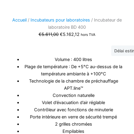
Accueil
/
Incubateurs pour laboratoires
/ Incubateur de
laboratoire BD 400
Le
Le
€
5.611,00
€
5.162,12
hors TVA
prix
prix
initial
actuel
Délai est
était :
est :
Volume : 400 litres
€5.611,00.
€5.162,12.
Plage de température : De +5°C au-dessus de la
température ambiante à +100°C
Technologie de la chambre de préchauffage
APT.line™
Convection naturelle
Volet d’évacuation d’air réglable
Contrôleur avec fonctions de minuterie
Porte intérieure en verre de sécurité trempé
2 grilles chromées
Empilables