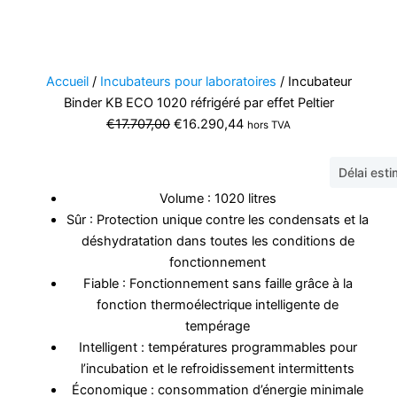
Accueil
/
Incubateurs pour laboratoires
/ Incubateur
Binder KB ECO 1020 réfrigéré par effet Peltier
Le
Le
€
17.707,00
€
16.290,44
hors TVA
prix
prix
initial
actuel
Délai est
était :
est :
Volume : 1020 litres
€17.707,00.
€16.290,44.
Sûr : Protection unique contre les condensats et la
déshydratation dans toutes les conditions de
fonctionnement
Fiable : Fonctionnement sans faille grâce à la
fonction thermoélectrique intelligente de
tempérage
Intelligent : températures programmables pour
l’incubation et le refroidissement intermittents
Économique : consommation d’énergie minimale