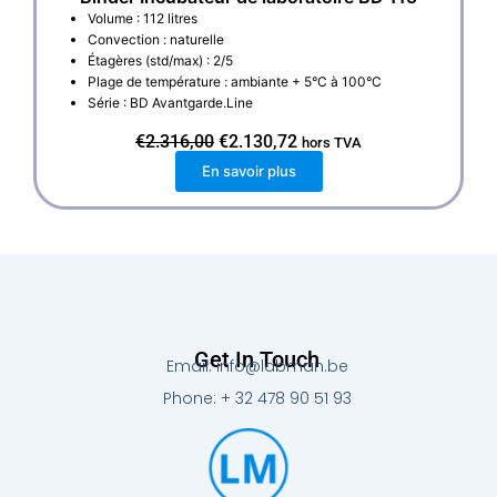
Volume : 112 litres
Convection : naturelle
Étagères (std/max) : 2/5
Plage de température : ambiante + 5°C à 100°C
Série : BD Avantgarde.Line
L
L
€
2.316,00
€
2.130,72
hors TVA
e
e
En savoir plus
p
p
r
r
i
i
x
x
i
a
n
c
i
t
t
u
i
e
a
l
l
e
Get In Touch
Email: info@labman.be
é
s
t
t
Phone: + 32 478 90 51 93
a
i
:
t
€
2
:
.
€
1