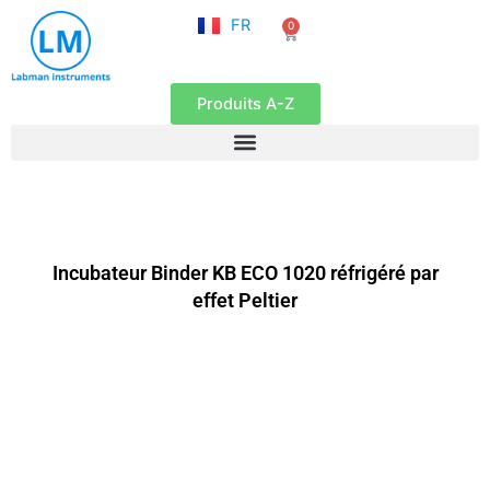
NL
Aller
FR
0
EN
Panier
au
contenu
Produits A-Z
Incubateur Binder KB ECO 1020 réfrigéré par
effet Peltier