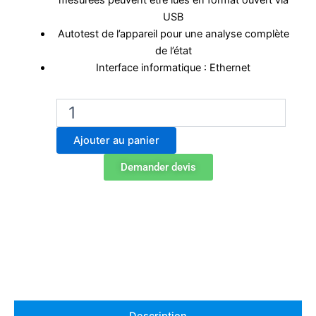
mesurées peuvent être lues en format ouvert via
USB
Autotest de l’appareil pour une analyse complète
de l’état
Interface informatique : Ethernet
quantité
de
Incubateur
Ajouter au panier
Binder
KB
Demander devis
ECO
1020
réfrigéré
par
effet
Peltier