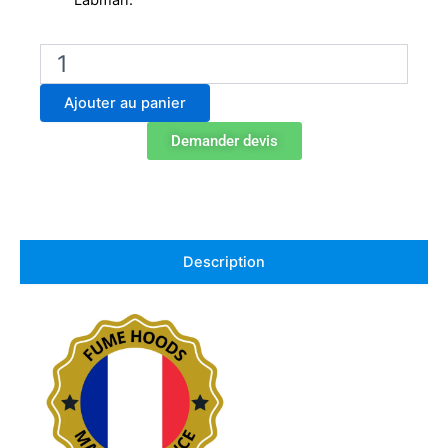
Labman.
quantité
de
H11074301
Ajouter au panier
Filtre
moléculaire
Demander devis
Charbon
actif
K
Description