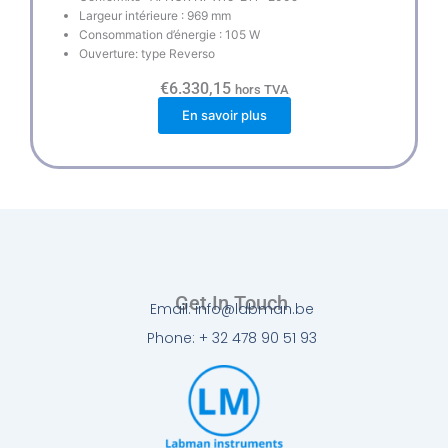
Largeur intérieure : 969 mm
Consommation d’énergie : 105 W
Ouverture: type Reverso
€
6.330,15
hors TVA
En savoir plus
Get In Touch
Email: info@labman.be
Phone: + 32 478 90 51 93