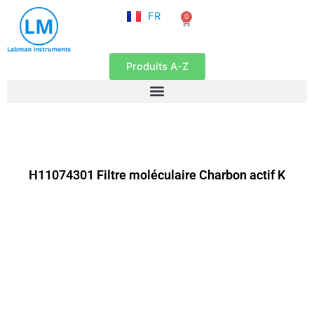
NL
Aller
FR
0
EN
Panier
au
contenu
Produits A-Z
H11074301 Filtre moléculaire Charbon actif K