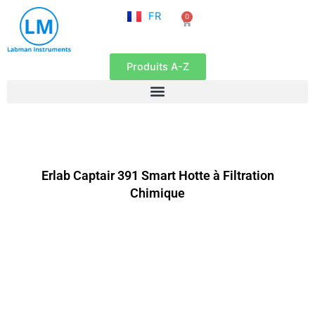
NL
Aller
FR
0
EN
Panier
au
contenu
Produits A-Z
Erlab Captair 391 Smart Hotte à Filtration
Chimique