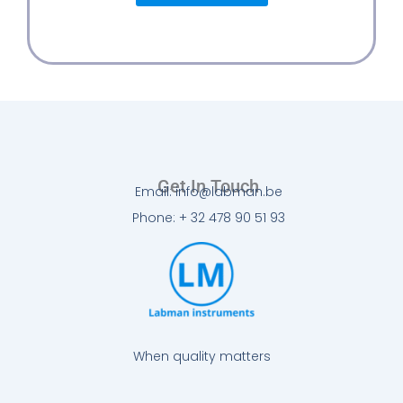
Get In Touch
Email: info@labman.be
Phone: + 32 478 90 51 93
When quality matters