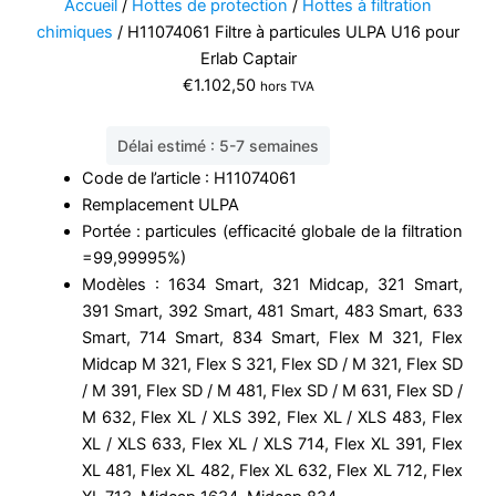
Accueil
/
Hottes de protection
/
Hottes à filtration
chimiques
/ H11074061 Filtre à particules ULPA U16 pour
Erlab Captair
€
1.102,50
hors TVA
Délai estimé : 5-7 semaines
Code de l’article : H11074061
Remplacement ULPA
Portée : particules (efficacité globale de la filtration
=99,99995%)
Modèles : 1634 Smart, 321 Midcap, 321 Smart,
391 Smart, 392 Smart, 481 Smart, 483 Smart, 633
Smart, 714 Smart, 834 Smart, Flex M 321, Flex
Midcap M 321, Flex S 321, Flex SD / M 321, Flex SD
/ M 391, Flex SD / M 481, Flex SD / M 631, Flex SD /
M 632, Flex XL / XLS 392, Flex XL / XLS 483, Flex
XL / XLS 633, Flex XL / XLS 714, Flex XL 391, Flex
XL 481, Flex XL 482, Flex XL 632, Flex XL 712, Flex