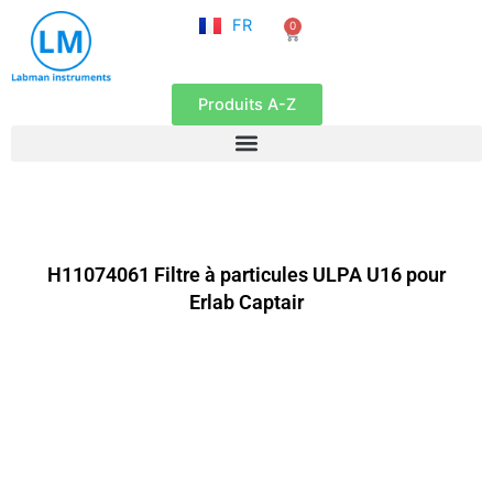
NL
Aller
FR
0
EN
Panier
au
contenu
Produits A-Z
H11074061 Filtre à particules ULPA U16 pour
Erlab Captair