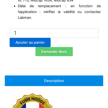
XL 713, Midcap 1634, Midcap 834
Délai de remplacement : en fonction de
l’application : vérifiez la validité ou contactez
Labman.
quantité
de
H11074061
Ajouter au panier
Filtre
à
Demander devis
particules
ULPA
U16
pour
Erlab
Captair
Description