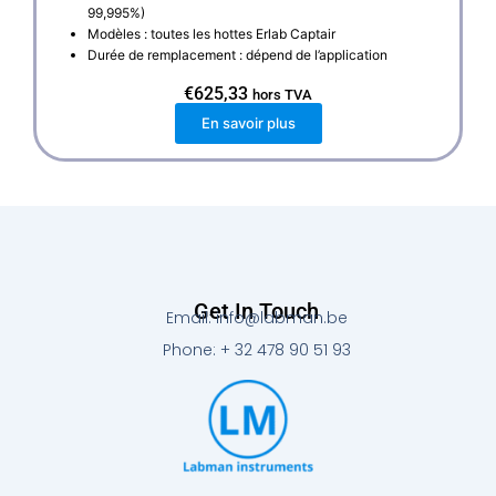
99,995%)
Modèles : toutes les hottes Erlab Captair
Durée de remplacement : dépend de l’application
€
625,33
hors TVA
En savoir plus
Get In Touch
Email: info@labman.be
Phone: + 32 478 90 51 93