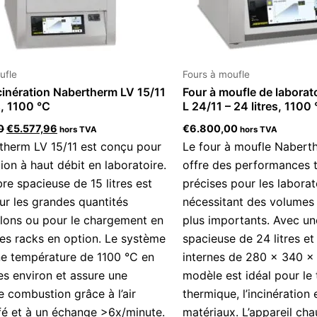
ufle
Fours à moufle
cinération Nabertherm LV 15/11
Four à moufle de labora
s, 1100 °C
L 24/11 – 24 litres, 1100
0
€
5.577,96
€
6.800,00
hors TVA
hors TVA
therm LV 15/11 est conçu pour
Le four à moufle Nabert
ation à haut débit en laboratoire.
offre des performances 
e spacieuse de 15 litres est
précises pour les laborat
ur les grandes quantités
nécessitant des volumes
llons ou pour le chargement en
plus importants. Avec u
des racks en option. Le système
spacieuse de 24 litres e
ne température de 1100 °C en
internes de 280 × 340 
s environ et assure une
modèle est idéal pour le 
e combustion grâce à l’air
thermique, l’incinération 
fé et à un échange >6x/minute.
matériaux. L’appareil cha