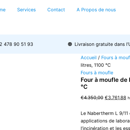
quantité
Le
L
de
me
Services
Contact
A Propos de nous
prix
p
Four
initial
a
à
moufle
était :
es
de
€4.350,00.
€
laboratoire
Nabertherm
2 478 90 51 93
Livraison gratuite dans l
L
9/11
Accueil
/
Fours à mouf
-
litres, 1100 °C
9
Fours à moufle
litres,
1100
Four à moufle de 
°C
°C
€
4.350,00
€
3.761,88
h
Le Nabertherm L 9/11 
applications de labora
l’incinération et les e