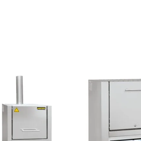
Le
Le
prix
prix
initial
actuel
était :
est :
€6.450,00.
€5.577,96.