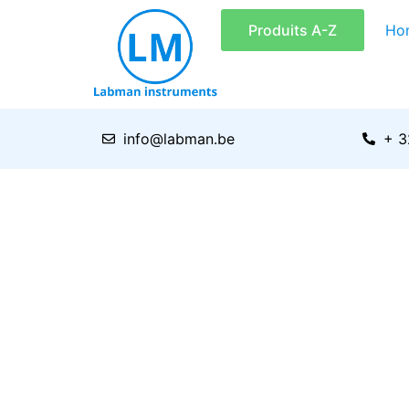
Aller
Produits A-Z
Ho
au
contenu
info@labman.be
+ 3