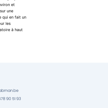
viron et
sur une
 qui en fait un
our les
toire à haut
@labman.be
478 90 51 93