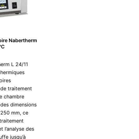
toire Nabertherm
 °C
herm L 24/11
thermiques
oires
 de traitement
ne chambre
t des dimensions
× 250 mm, ce
traitement
et l’analyse des
uffe jusqu’à