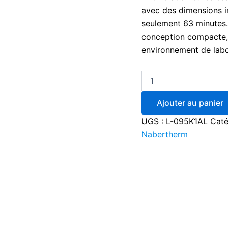
avec des dimensions i
seulement 63 minutes.
conception compacte, 
environnement de labo
Ajouter au panier
UGS :
L-095K1AL
Caté
Nabertherm