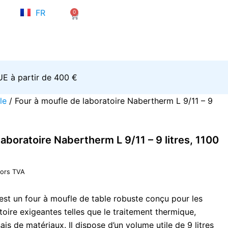
NL
e
FR
0
EN
Panier
rix
ctuel
t :
3.761,88.
’UE à partir de 400 €
le
/ Four à moufle de laboratoire Nabertherm L 9/11 – 9
laboratoire Nabertherm L 9/11 – 9 litres, 1100
ors TVA
est un four à moufle de table robuste conçu pour les
toire exigeantes telles que le traitement thermique,
ssais de matériaux. Il dispose d’un volume utile de 9 litres