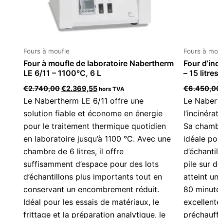
Fours à moufle
Fours à mo
Four à moufle de laboratoire Nabertherm
Four d’in
LE 6/11 – 1100°C, 6 L
– 15 litre
€
2.740,00
€
2.369,55
€
6.450,0
hors TVA
Le Nabertherm LE 6/11 offre une
Le Naber
solution fiable et économe en énergie
l’incinér
pour le traitement thermique quotidien
Sa chambr
en laboratoire jusqu’à 1100 °C. Avec une
idéale po
chambre de 6 litres, il offre
d’échanti
suffisamment d’espace pour des lots
pile sur 
d’échantillons plus importants tout en
atteint u
conservant un encombrement réduit.
80 minute
Idéal pour les essais de matériaux, le
excellent
frittage et la préparation analytique, le
préchauf