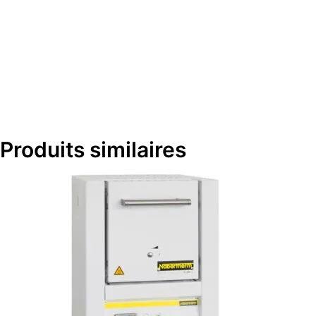
Produits similaires
Le
Le
prix
prix
initial
actuel
était :
est :
€2.740,00.
€2.369,55.