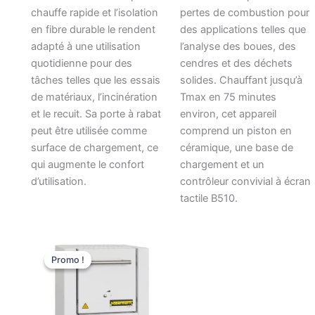
chauffe rapide et l’isolation
pertes de combustion pour
en fibre durable le rendent
des applications telles que
adapté à une utilisation
l’analyse des boues, des
quotidienne pour des
cendres et des déchets
tâches telles que les essais
solides. Chauffant jusqu’à
de matériaux, l’incinération
Tmax en 75 minutes
et le recuit. Sa porte à rabat
environ, cet appareil
peut être utilisée comme
comprend un piston en
surface de chargement, ce
céramique, une base de
qui augmente le confort
chargement et un
d’utilisation.
contrôleur convivial à écran
tactile B510.
Le
Le
prix
prix
Promo !
Promo !
initial
actuel
était :
est :
€4.610,00.
€3.986,73.