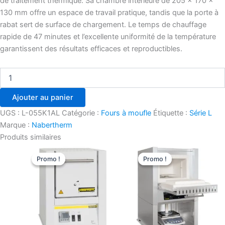
de traitement thermique. Sa chambre intérieure de 205 × 170 ×
130 mm offre un espace de travail pratique, tandis que la porte à
rabat sert de surface de chargement. Le temps de chauffage
rapide de 47 minutes et l’excellente uniformité de la température
garantissent des résultats efficaces et reproductibles.
Ajouter au panier
UGS :
L-055K1AL
Catégorie :
Fours à moufle
Étiquette :
Série L
Marque :
Nabertherm
Produits similaires
Le
Le
Le
Le
prix
prix
prix
prix
Promo !
Promo !
Promo !
Promo !
initial
actuel
initial
actuel
était :
est :
était :
est :
€2.240,00.
€1.937,15.
€10.660,00.
€9.218,