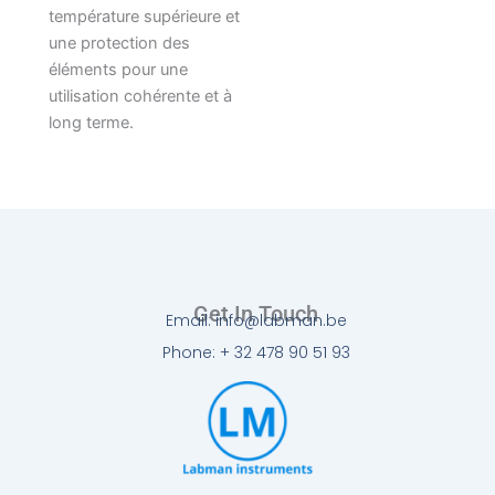
température supérieure et
une protection des
éléments pour une
utilisation cohérente et à
long terme.
Get In Touch
Email: info@labman.be
Phone: + 32 478 90 51 93