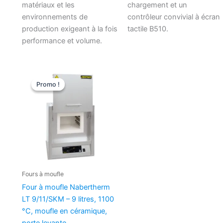
matériaux et les
chargement et un
environnements de
contrôleur convivial à écran
production exigeant à la fois
tactile B510.
performance et volume.
Le
Le
prix
prix
Promo !
Promo !
initial
actuel
était :
est :
€5.930,00.
€5.128,26.
Fours à moufle
Four à moufle Nabertherm
LT 9/11/SKM – 9 litres, 1100
°C, moufle en céramique,
porte levante