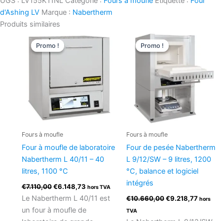
UGS :
LV155K11NL
Catégorie :
Fours à moufle
Étiquette :
Four
d'Ashing LV
Marque :
Nabertherm
Produits similaires
Le
Le
Le
Le
prix
prix
prix
prix
Promo !
Promo !
Promo !
Promo !
initial
actuel
initial
actuel
était :
est :
était :
est :
€7.110,00.
€6.148,73.
€10.660,00.
€9.218,
Fours à moufle
Fours à moufle
Four à moufle de laboratoire
Four de pesée Nabertherm
Nabertherm L 40/11 – 40
L 9/12/SW – 9 litres, 1200
litres, 1100 °C
°C, balance et logiciel
intégrés
€
7.110,00
€
6.148,73
hors TVA
Le Nabertherm L 40/11 est
€
10.660,00
€
9.218,77
hors
un four à moufle de
TVA